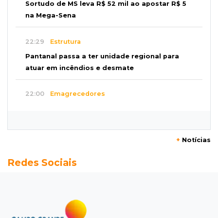
Sortudo de MS leva R$ 52 mil ao apostar R$ 5
na Mega-Sena
22:29
Estrutura
Pantanal passa a ter unidade regional para
atuar em incêndios e desmate
22:00
Emagrecedores
MS lidera procura digital por canetas
paraguaias sem registro
+
Notícias
21:41
Nova Alvorada do Sul
Redes Sociais
Granizo danifica telhados e plantações
durante temporal no interior
21:22
Agregado
Inter perde para o Corinthians mas avança às