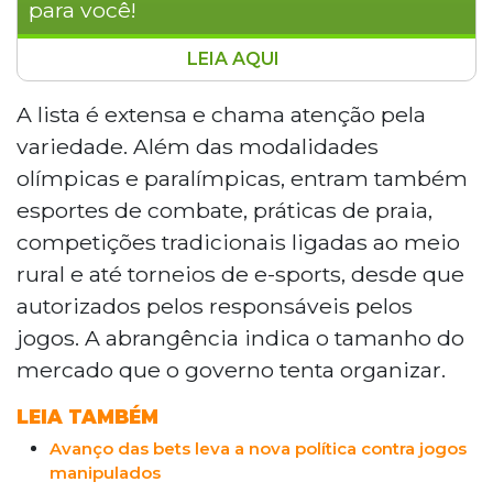
para você!
LEIA AQUI
O governo federal publicou novas regras no
Diário Oficial da União definindo quais esportes
A lista é extensa e chama atenção pela
podem ser alvo de apostas no Brasil. A portaria
variedade. Além das modalidades
do Ministério do Esporte autoriza modalidades
olímpicas e paralímpicas, entram também
como futebol, vôlei, rodeio, jiu-jitsu e e-sports,
esportes de combate, práticas de praia,
mas proíbe apostas em competições amadoras
competições tradicionais ligadas ao meio
sem reconhecimento oficial e em categorias
que envolvam apenas menores de idade. A
rural e até torneios de e-sports, desde que
medida busca organizar o mercado e reduzir
autorizados pelos responsáveis pelos
riscos de manipulação de resultados.
jogos. A abrangência indica o tamanho do
mercado que o governo tenta organizar.
LEIA TAMBÉM
Avanço das bets leva a nova política contra jogos
manipulados