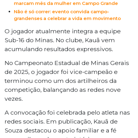
marcam mês da mulher em Campo Grande
redes sociais. João Marcos Valencio,
Não é só correr: evento convida campo-
técnico da Escolinha Bayern, onde Kauã
grandenses a celebrar a vida em movimento
iniciou sua carreira, elogia sua técnica e
maturidade. O jogador acumulou títulos
O jogador atualmente integra a equipe
importantes antes de se transferir para
Sub-16 do Minas. No clube, Kauã vem
fora do Estado. A convocação reforça o
acumulando resultados expressivos.
protagonismo de jovens talentos sul-
mato-grossenses no cenário nacional.
No Campeonato Estadual de Minas Gerais
de 2025, o jogador foi vice-campeão e
terminou como um dos artilheiros da
competição, balançando as redes nove
vezes.
A convocação foi celebrada pelo atleta nas
redes sociais. Em publicação, Kauã de
Souza destacou o apoio familiar e a fé