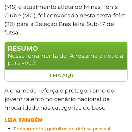
(MS) e atualmente atleta do Minas Tênis
Clube (MG), foi convocado nesta sexta-feira
(20) para a Seleção Brasileira Sub-17 de
futsal.
RESUMO
Nossa ferramenta de IA resume a notícia
para você!
LEIA AQUI
Kauã Souza, jovem atleta de futsal de
Campo Grande (MS), foi convocado para a
A chamada reforça o protagonismo do
Seleção Brasileira Sub-17. Atualmente no
jovem talento no cenário nacional da
Minas Tênis Clube, ele já se destacava na
modalidade nas categorias de base.
equipe Sub-16 e foi vice-campeão e
artilheiro no Campeonato Estadual de
LEIA TAMBÉM
2025. Sua trajetória é marcada por apoio
Treinamentos gratuitos de defesa pessoal
familiar e fé, conforme destacou em suas