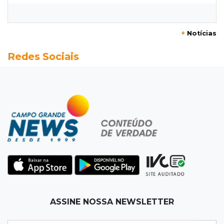
Quando as instituições viram estúdio
06:25
Dourados
+
Notícias
Rapaz de 19 anos morre ao bater motocicleta
Redes Sociais
em caminhão estacionado
06:12
Previsão do tempo
Instabilidade avança sobre MS nesta sexta e
nova frente fria chega no domingo
06:02
Editorial
As tragédias mostram que o maior perigo da
internet quase nunca está à vista
06:00
Jogo Aberto
ASSINE NOSSA NEWSLETTER
Como milagre, corredor da Santa Casa
aparece vazio