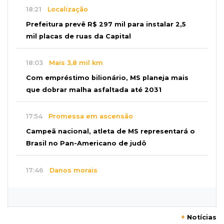
18:21
Localização
Prefeitura prevê R$ 297 mil para instalar 2,5
mil placas de ruas da Capital
18:03
Mais 3,8 mil km
Com empréstimo bilionário, MS planeja mais
que dobrar malha asfaltada até 2031
17:54
Promessa em ascensão
Campeã nacional, atleta de MS representará o
Brasil no Pan-Americano de judô
17:46
Danos morais
Grávida acha barata em hambúrguer e
restaurante terá de pagar R$ 6 mil
+
Notícias
17:32
Veja os horários