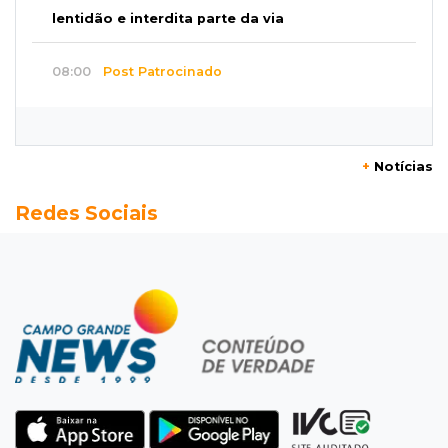
lentidão e interdita parte da via
08:00
Post Patrocinado
Studio Jozi Costa ajuda homens a eliminar
verrugas e pintas
+
Notícias
07:52
A um clique
Redes Sociais
Do 1º prêmio às dívidas, jogadores relatam
como o vício tomou conta da vida
07:46
Fomento
Com só 1,3% do crédito de inovação da Finep,
indústria de MS pede espaço
07:45
José Marques
TÁON: Materne reúne ciência, acolhimento e
famílias