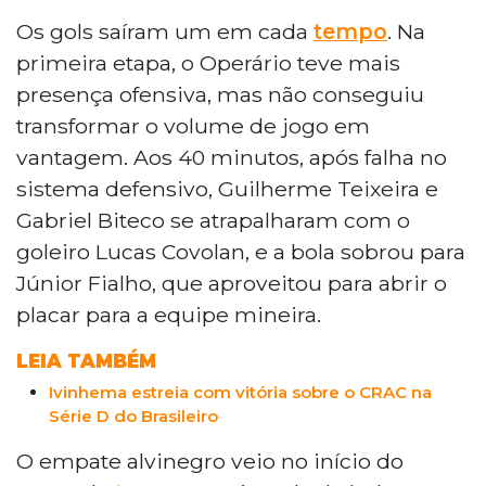
O Operário Futebol Clube estreou na
Série D do Campeonato Brasileiro com
Os gols saíram um em cada
tempo
. Na
empate em casa. Neste domingo, a
primeira etapa, o Operário teve mais
equipe ficou no 1 a 1 com o Betim Futebol,
presença ofensiva, mas não conseguiu
no Estádio Jacques da Luz, em Campo
transformar o volume de jogo em
Grande. Júnior Fialho abriu o placar para
vantagem. Aos 40 minutos, após falha no
o time mineiro e Matheus Galdezani
igualou de cabeça. Mesmo com
sistema defensivo, Guilherme Teixeira e
vantagem numérica após expulsão do
Gabriel Biteco se atrapalharam com o
adversário, o Operário não buscou a
goleiro Lucas Covolan, e a bola sobrou para
vitória. Na próxima rodada, enfrenta o
Júnior Fialho, que aproveitou para abrir o
CRAC no dia 12.
placar para a equipe mineira.
LEIA TAMBÉM
Ivinhema estreia com vitória sobre o CRAC na
Série D do Brasileiro
O empate alvinegro veio no início do