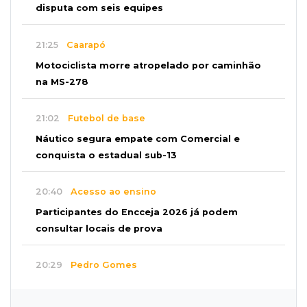
disputa com seis equipes
21:25
Caarapó
Motociclista morre atropelado por caminhão
na MS-278
21:02
Futebol de base
Náutico segura empate com Comercial e
conquista o estadual sub-13
20:40
Acesso ao ensino
Participantes do Encceja 2026 já podem
consultar locais de prova
20:29
Pedro Gomes
Jovem morre baleado e suspeita envolve
disputa entre facções rivais