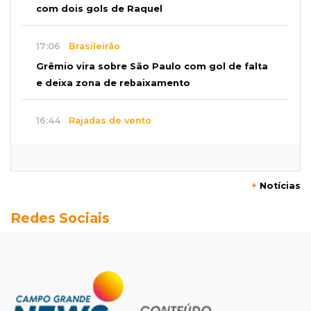
com dois gols de Raquel
17:06
Brasileirão
Grêmio vira sobre São Paulo com gol de falta
e deixa zona de rebaixamento
16:44
Rajadas de vento
Inmet faz alerta de vendaval e tempestade
com rajadas de até 60 km/h em MS
+
Notícias
16:25
Rede de água
Redes Sociais
Juiz obriga condomínio da Capital a fazer
ligação de água na rede pública
16:07
Mercado aquecido
Há vagas: obras da UFN3 mantêm ciclo de
contratações em Três Lagoas