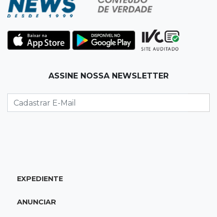
15:47
Comportamento
Odilon Wagner se encanta em visita ao
Bioparque Pantanal: “deslumbrante”
15:25
Zona rural
ASSINE NOSSA NEWSLETTER
Visitante encontra túmulo violado e ossos
expostos no Cemitério Três Barras
15:07
Bairro Universitário
Suspeito de participar de sequestro de bebê é
preso
EXPEDIENTE
14:44
Celebração interativa
Quiz sobre história de Cassilândia marca festa
ANUNCIAR
de 72 anos em praça no Centro