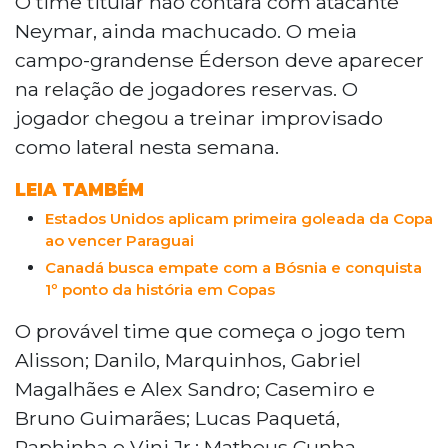
O time titular não contará com atacante
no estádio Metlife, em Nova Jersey, nos Estados
Neymar, ainda machucado. O meia
Unidos, pelo grupo C. Neymar, ainda
campo-grandense Éderson deve aparecer
machucado, não estará entre os titulares. O
na relação de jogadores reservas. O
provável time tem Alisson; Danilo, Marquinhos,
jogador chegou a treinar improvisado
Gabriel Magalhães e Alex Sandro; Casemiro e
Bruno Guimarães; Paquetá, Raphinha e Vini Jr.;
como lateral nesta semana.
Matheus Cunha. O campo-grandense Éderson
LEIA TAMBÉM
deve figurar entre os reservas.
Estados Unidos aplicam primeira goleada da Copa
ao vencer Paraguai
Canadá busca empate com a Bósnia e conquista
1º ponto da história em Copas
O provável time que começa o jogo tem
Alisson; Danilo, Marquinhos, Gabriel
Magalhães e Alex Sandro; Casemiro e
Bruno Guimarães; Lucas Paquetá,
Raphinha e Vini Jr.; Matheus Cunha.