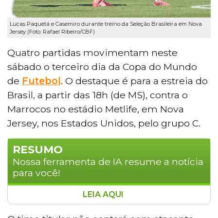
Lucas Paquetá e Casemiro durante treino da Seleção Brasileira em Nova
Jersey (Foto: Rafael Ribeiro/CBF)
Quatro partidas movimentam neste
sábado o terceiro dia da Copa do Mundo
de
Futebol
. O destaque é para a estreia do
Brasil, a partir das 18h (de MS), contra o
Marrocos no estádio Metlife, em Nova
Jersey, nos Estados Unidos, pelo grupo C.
RESUMO
Nossa ferramenta de IA resume a notícia
para você!
LEIA AQUI
O Brasil estreia neste sábado na Copa do
Mundo de Futebol às 18h contra o Marrocos,