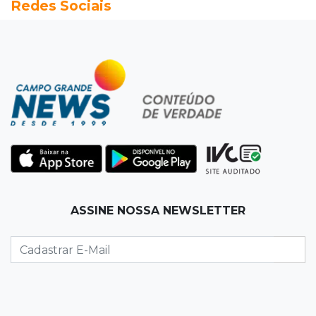
Redes Sociais
Em MS, uma criança é registrada sem o nome
do pai a cada 2h
18:36
Decisão
Pantanal viaja para Goiás em busca de acesso
inédito à Série A2 feminina
18:33
Registro do céu
Após chuva, despedida do "sextou" é com pôr
do sol que parece fogo
18:13
Nacional
ASSINE NOSSA NEWSLETTER
Alerta em celulares mobiliza buscas por bebê
17:58
Redução
Pantanal reduz desmatamento em 65% e
Cerrado tem queda de 11,5%