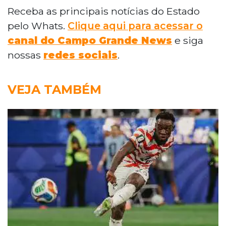
Receba as principais notícias do Estado
pelo Whats.
Clique aqui para acessar o
canal do Campo Grande News
e siga
nossas
redes sociais
.
VEJA TAMBÉM