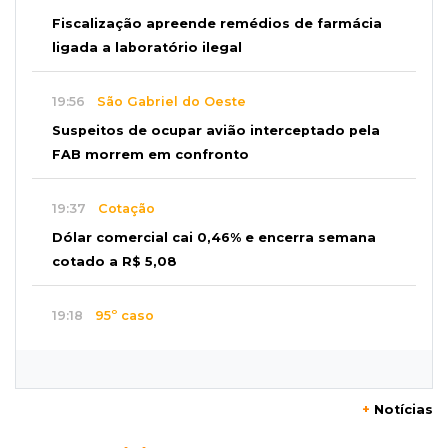
Fiscalização apreende remédios de farmácia
ligada a laboratório ilegal
19:56
São Gabriel do Oeste
Suspeitos de ocupar avião interceptado pela
FAB morrem em confronto
19:37
Cotação
Dólar comercial cai 0,46% e encerra semana
cotado a R$ 5,08
19:18
95º caso
Foragido que se passava por pastor morre
após reagir à abordagem policial
+
Notícias
18:51
Certidão