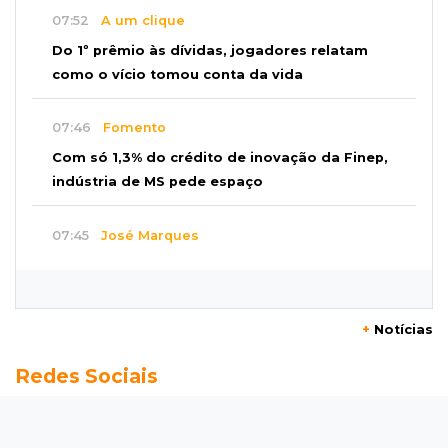
07:52
A um clique
Do 1º prêmio às dívidas, jogadores relatam
como o vício tomou conta da vida
07:46
Fomento
Com só 1,3% do crédito de inovação da Finep,
indústria de MS pede espaço
07:45
José Marques
TÁON: Materne reúne ciência, acolhimento e
famílias
+
Notícias
07:37
Vila Popular
Redes Sociais
Adolescente suspeito de queimar amigo está
assustado e espera para ser ouvido