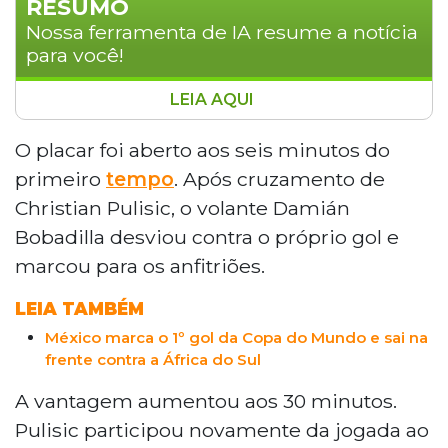
RESUMO
Nossa ferramenta de IA resume a notícia
para você!
LEIA AQUI
Os Estados Unidos venceram o Paraguai por 4
a 1 em Los Angeles, na abertura da Copa do
O placar foi aberto aos seis minutos do
Mundo de 2026, registrando a primeira
primeiro
tempo
. Após cruzamento de
goleada do torneio. Gols de Balogun (dois), um
Christian Pulisic, o volante Damián
contra e Reyna garantiram a vitória. Com 63%
Bobadilla desviou contra o próprio gol e
de posse e 13 finalizações, os anfitriões lideram
marcou para os anfitriões.
o grupo D com três pontos, enquanto o
Paraguai, que descontou com Maurício, inicia a
LEIA TAMBÉM
competição na última posição.
México marca o 1º gol da Copa do Mundo e sai na
frente contra a África do Sul
A vantagem aumentou aos 30 minutos.
Pulisic participou novamente da jogada ao