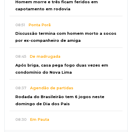
Homem morre e três ficam feridos em
capotamento em rodovia
08:51
Ponta Porã
Discussão termina com homem morto a socos
por ex-companheiro de amiga
08:45
De madrugada
Após briga, casa pega fogo duas vezes em
condomínio do Nova Lima
08:37
Agendão de partidas
Rodada do Brasileirão tem 6 jogos neste
domingo de Dia dos Pais
08:30
Em Pauta
O enorme peso dos genes na obesidade