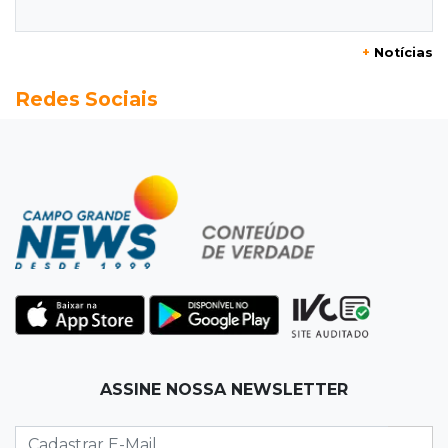
08:26
O que ficou de quem partiu
+
Notícias
Com ajuda da irmã, mãe transforma sonho
Redes Sociais
que tinha com a filha em loja
08:15
Estudo
Município de MS perde 58 mil hectares e R$ 12
milhões por mês com silvicultura
08:03
Amambai
Rapaz de 23 anos morre ao bater o carro em
poste de energia elétrica
07:54
Ruas bloqueadas
ASSINE NOSSA NEWSLETTER
Campo Grande tem quatro interdições no
trânsito neste domingo