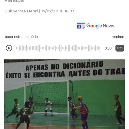
Paraíba
Guilherme Henri | 17/07/2018 08:03
ouça este conteúdo
readme
1.0x
0:00