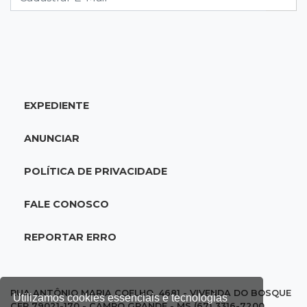
07:45
Dia dos Pais
Qual conselho do seu pai você não ouviu e
hoje paga um preço alto?
07:30
Disciplina e amor
EXPEDIENTE
Pais passam kung-fu de geração em geração
e agora treinam as filhas
ANUNCIAR
07:26
Tiradentes
POLÍTICA DE PRIVACIDADE
Ataque em beco deixa um morto com rosto
deformado e outro ferido
FALE CONOSCO
07:20
14 de julho
REPORTAR ERRO
Feira Central encerra Festival do Sobá com
karaokê de Dia dos Pais
RUA ANTÔNIO MARIA COELHO, 4681 - VIVENDA DO BOSQUE
Utilizamos cookies essenciais e tecnologias
CEP 79021-170 - CAMPO GRANDE - MS (67) 3316-7200