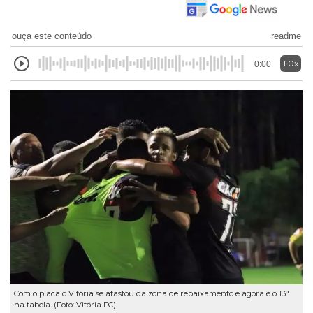
ouça este conteúdo
readme
1.0x
0:00
Com o placa o Vitória se afastou da zona de rebaixamento e agora é o 13°
na tabela. (Foto: Vitória FC)