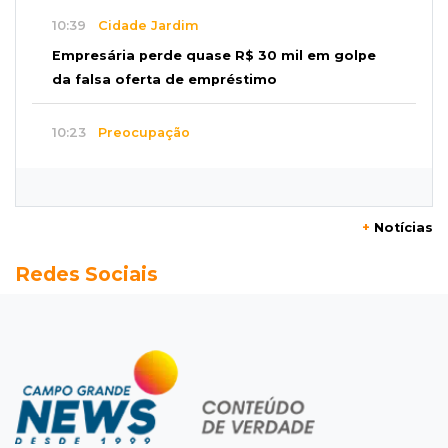
10:39
Cidade Jardim
Empresária perde quase R$ 30 mil em golpe
da falsa oferta de empréstimo
10:23
Preocupação
Anvisa sobe alerta sobre testosterona sem
indicação como risco ao coração
+
Notícias
10:18
Comércio exterior
Redes Sociais
Superávit comercial de MS cresce 17,8% com
alta das exportações
10:13
Arte com a escrita
Concurso de Poesias anuncia vencedores e
premiará os melhores no dia 20