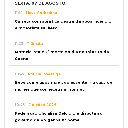
SEXTA, 07 DE AGOSTO
11:14
Nova Andradina
Carreta com soja fica destruída após incêndio
e motorista sai ileso
11:05
Trânsito
Motociclista é 2ª morte do dia no trânsito da
Capital
10:47
Polícia investiga
Bebê some após mãe adolescente ir à casa de
mulher que conheceu na internet
10:46
Eleições 2026
Federação oficializa Delcídio e disputa ao
governo de MS ganha 8º nome