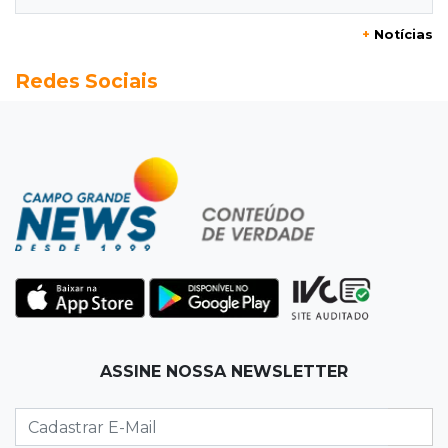
+
Notícias
15:37
Versão de defesa
Redes Sociais
Caminhão envolvido em acidente com 4
mortes quebrou na pista
15:27
Pagará indenização
Homem que atacou ex com motosserra na
frente da filha é condenado
15:24
Veículos
Rodamos 1.000 km com o Basalt; veja onde
ele mais surpreendeu
15:14
Luto na arquitetura
ASSINE NOSSA NEWSLETTER
Morre aos 58 anos Luis Pedro Scalise,
arquiteto dos projetos fora do comum