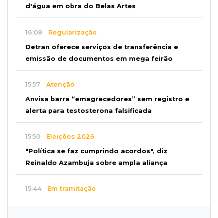
d'água em obra do Belas Artes
16:08
Regularização
Detran oferece serviços de transferência e
emissão de documentos em mega feirão
15:57
Atenção
Anvisa barra “emagrecedores” sem registro e
alerta para testosterona falsificada
15:50
Eleições 2026
"Política se faz cumprindo acordos", diz
Reinaldo Azambuja sobre ampla aliança
15:44
Em tramitação
Projeto em MS quer barrar artistas que
divulgam bets em eventos públicos