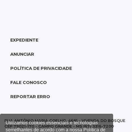
14:55
Categorias de base
Times de Dourados e Campo Grande vencem
1ª etapa do Festival de Futebol Sub-11
EXPEDIENTE
14:47
"Acrodermo"
Típico de MS, bocaiúva vira cosmético em
ANUNCIAR
pesquisa da UFMS premiada no Paìs
POLÍTICA DE PRIVACIDADE
14:38
Liberadas
Justiça suspende punições do MEC a cursos de
FALE CONOSCO
medicina com nota baixa
REPORTAR ERRO
14:21
Trágico
PF indicia 16 por queda de avião da Voepass
que matou 4 pessoas ligadas a MS
RUA ANTÔNIO MARIA COELHO, 4681 - VIVENDA DO BOSQUE
Utilizamos cookies essenciais e tecnologias
CEP 79021-170 - CAMPO GRANDE - MS (67) 3316-7200
semelhantes de acordo com a nossa Política de