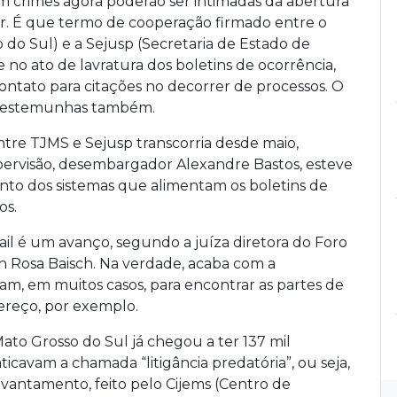
m crimes agora poderão ser intimadas da abertura
ar. É que termo de cooperação firmado entre o
 do Sul) e a Sejusp (Secretaria de Estado de
no ato de lavratura dos boletins de ocorrência,
ontato para citações no decorrer de processos. O
e testemunhas também.
tre TJMS e Sejusp transcorria desde maio,
ervisão, desembargador Alexandre Bastos, esteve
ento dos sistemas que alimentam os boletins de
os.
ail é um avanço, segundo a juíza diretora do Foro
eth Rosa Baisch. Na verdade, acaba com a
ntam, em muitos casos, para encontrar as partes de
reço, por exemplo.
Mato Grosso do Sul já chegou a ter 137 mil
cavam a chamada “litigância predatória”, ou seja,
 levantamento, feito pelo Cijems (Centro de