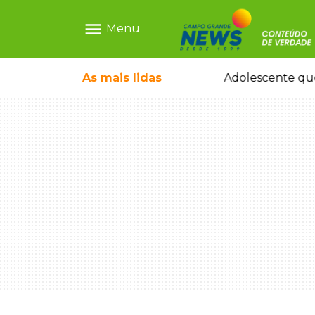
menu
Menu
pode ganhar dia oficial em MS
As mais
lidas
Adolescente que