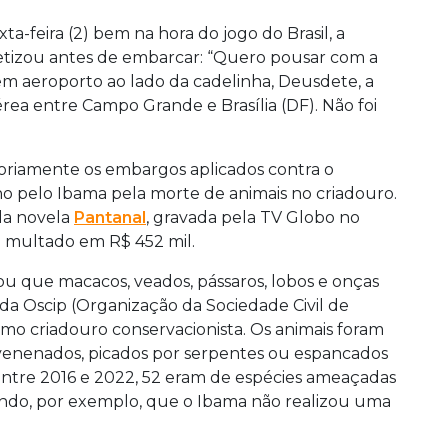
ta-feira (2) bem na hora do jogo do Brasil, a
etizou antes de embarcar: “Quero pousar com a
a em aeroporto ao lado da cadelinha, Deusdete, a
ea entre Campo Grande e Brasília (DF). Não foi
oriamente os embargos aplicados contra o
o pelo Ibama pela morte de animais no criadouro.
da novela
Pantanal
, gravada pela TV Globo no
o multado em R$ 452 mil.
ou que macacos, veados, pássaros, lobos e onças
da Oscip (Organização da Sociedade Civil de
omo criadouro conservacionista. Os animais foram
nvenenados, picados por serpentes ou espancados
entre 2016 e 2022, 52 eram de espécies ameaçadas
gando, por exemplo, que o Ibama não realizou uma