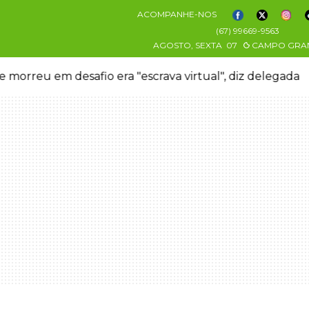
ACOMPANHE-NOS
(67) 99669-9563
AGOSTO, SEXTA
07
CAMPO GRA
 morreu em desafio era "escrava virtual", diz delegada