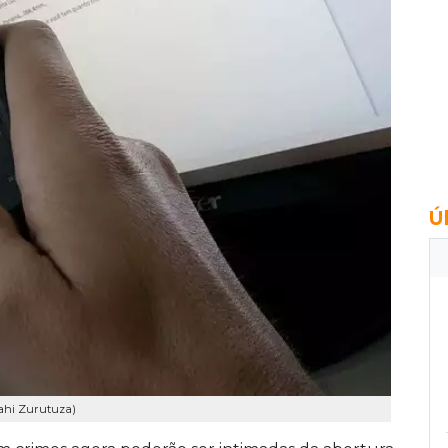
Ú
nahi Zurutuza)