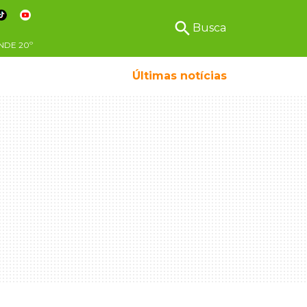
search
Busca
NDE
20º
Últimas notícias