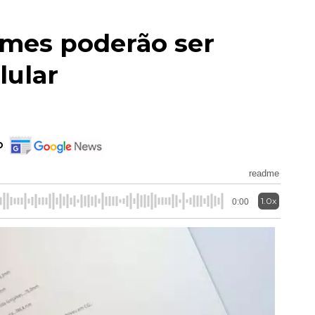
imes poderão ser
lular
o
readme
1.0x
0:00