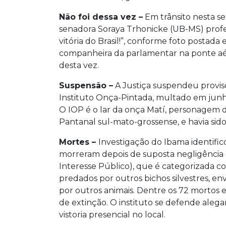
Não foi dessa vez –
Em trânsito nesta sex
senadora Soraya Trhonicke (UB-MS) prof
vitória do Brasil!”, conforme foto postad
companheira da parlamentar na ponte aér
desta vez.
Suspensão –
A Justiça suspendeu provis
Instituto Onça-Pintada, multado em junh
O IOP é o lar da onça Matí, personagem 
Pantanal sul-mato-grossense, e havia sid
Mortes –
Investigação do Ibama identific
morreram depois de suposta negligência 
Interesse Público), que é categorizada c
predados por outros bichos silvestres, e
por outros animais. Dentre os 72 mortos 
de extinção. O instituto se defende ale
vistoria presencial no local.