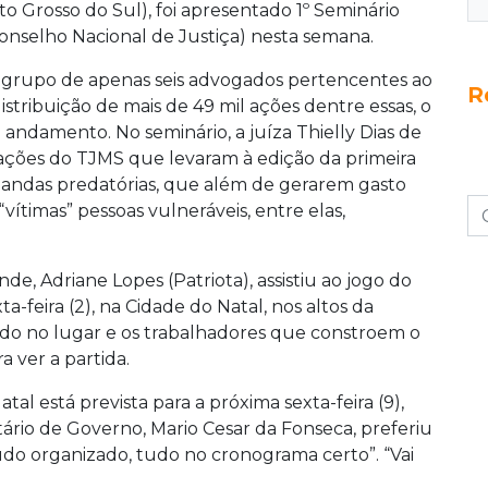
to Grosso do Sul), foi apresentado 1º Seminário
onselho Nacional de Justiça) nesta semana.
 grupo de apenas seis advogados pertencentes ao
R
istribuição de mais de 49 mil ações dentre essas, o
andamento. No seminário, a juíza Thielly Dias de
 ações do TJMS que levaram à edição da primeira
emandas predatórias, que além de gerarem gasto
“vítimas” pessoas vulneráveis, entre elas,
e, Adriane Lopes (Patriota), assistiu ao jogo do
a-feira (2), na Cidade do Natal, nos altos da
do no lugar e os trabalhadores que constroem o
a ver a partida.
al está prevista para a próxima sexta-feira (9),
tário de Governo, Mario Cesar da Fonseca, preferiu
tudo organizado, tudo no cronograma certo”. “Vai