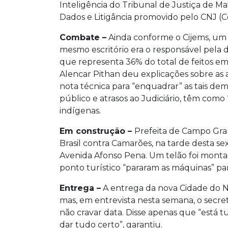
Inteligência do Tribunal de Justiça de Ma
Dados e Litigância promovido pelo CNJ (C
Combate –
Ainda conforme o Cijems, um
mesmo escritório era o responsável pela d
que representa 36% do total de feitos em 
Alencar Pithan deu explicações sobre as
nota técnica para “enquadrar” as tais d
público e atrasos ao Judiciário, têm como 
indígenas.
Em construção –
Prefeita de Campo Grand
Brasil contra Camarões, na tarde desta sext
Avenida Afonso Pena. Um telão foi monta
ponto turístico “pararam as máquinas” par
Entrega –
A entrega da nova Cidade do Nat
mas, em entrevista nesta semana, o secre
não cravar data. Disse apenas que “está 
dar tudo certo”, garantiu.