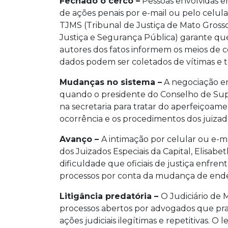
Fechado o cerco –
Pessoas envolvidas e
de ações penais por e-mail ou pelo celul
TJMS (Tribunal de Justiça de Mato Grosso
Justiça e Segurança Pública) garante que 
autores dos fatos informem os meios de c
dados podem ser coletados de vítimas 
Mudanças no sistema –
A negociação en
quando o presidente do Conselho de Sup
na secretaria para tratar do aperfeiçoam
ocorrência e os procedimentos dos juizad
Avanço –
A intimação por celular ou e-m
dos Juizados Especiais da Capital, Elisab
dificuldade que oficiais de justiça enfre
processos por conta da mudança de ende
Litigância predatória –
O Judiciário de 
processos abertos por advogados que prati
ações judiciais ilegítimas e repetitivas. O