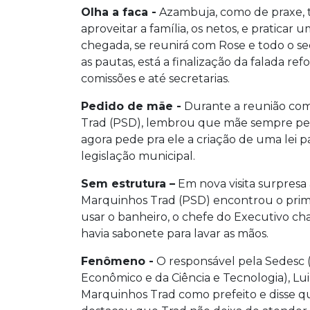
Olha a faca -
Azambuja, como de praxe, ti
aproveitar a família, os netos, e praticar 
chegada, se reunirá com Rose e todo o se
as pautas, está a finalização da falada re
comissões e até secretarias.
Pedido de mãe -
Durante a reunião com
Trad (PSD), lembrou que mãe sempre pediu
agora pede pra ele a criação de uma lei pa
legislação municipal.
Sem estrutura
–
Em nova visita surpresa 
Marquinhos Trad (PSD) encontrou o prim
usar o banheiro, o chefe do Executivo 
havia sabonete para lavar as mãos.
Fenômeno -
O responsável pela
Sedesc
Econômico e da Ciência e Tecnologia), L
Marquinhos
Trad
como prefeito e disse q