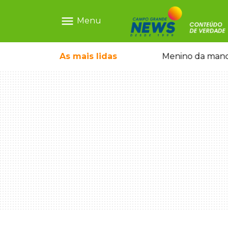
menu
Menu
ntre crianças brasileiras
As mais
lidas
Menino da mandi