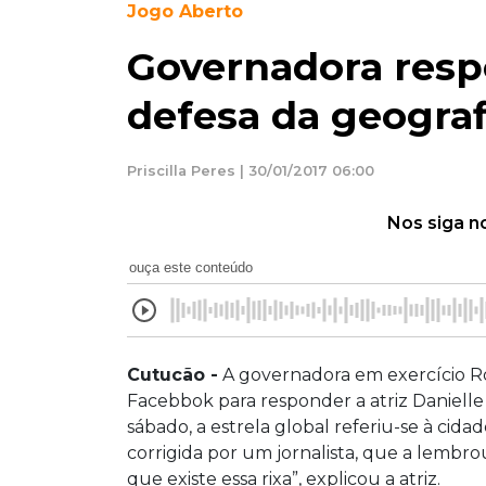
Jogo Aberto
Governadora respo
defesa da geograf
Priscilla Peres | 30/01/2017 06:00
Nos siga n
ouça este conteúdo
Cutucão -
A governadora em exercício R
Facebbok para responder a atriz Danielle 
sábado, a estrela global referiu-se à cida
corrigida por um jornalista, que a lemb
que existe essa rixa”, explicou a atriz.