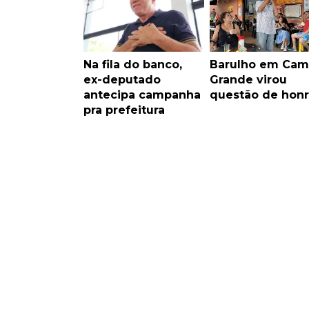
Na fila do banco,
Barulho em Ca
ex-deputado
Grande virou
antecipa campanha
questão de honr
pra prefeitura