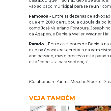
destacou que
Trad
não deixa de atender 
vão ao paço municipal para se reunir com
Famosos -
Entre as dezenas de advogad
que em 2010 derrubou a cúpula da polít
como José Valeriano Fontoura, Josephino 
da Agepen, e Daniela Weiler Wagner Hall
Parado -
Entre os clientes de Daniela na
que na época era secretário da administr
ano passado, mas o processo está parado 
está "conclusa para sentença".
(Colaboraram Yarima Mecchi, Alberto Dias, 
VEJA TAMBÉM