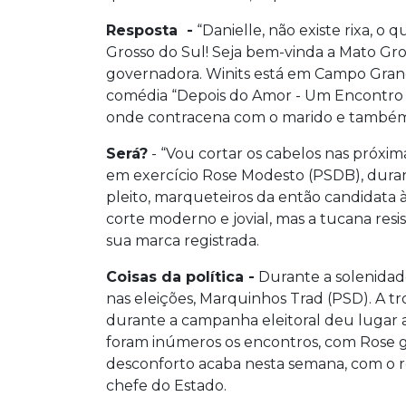
Resposta -
“Danielle, não existe rixa, o 
Grosso do Sul! Seja bem-vinda a Mato Gro
governadora. Winits está em Campo Grand
comédia “Depois do Amor - Um Encontro 
onde contracena com o marido e também
Será?
- “Vou cortar os cabelos nas próxim
em exercício Rose Modesto (PSDB), duran
pleito, marqueteiros da então candidata
corte moderno e jovial, mas a tucana resi
sua marca registrada.
Coisas da política -
Durante a solenidad
nas eleições, Marquinhos Trad (PSD). A tro
durante a campanha eleitoral deu lugar a
foram inúmeros os encontros, com Rose g
desconforto acaba nesta semana, com o 
chefe do Estado.