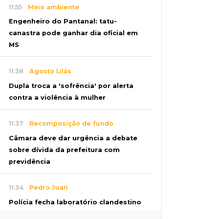
11:55
Meio ambiente
Engenheiro do Pantanal: tatu-
canastra pode ganhar dia oficial em
MS
11:38
Agosto Lilás
Dupla troca a 'sofrência' por alerta
contra a violência à mulher
11:37
Recomposição de fundo
Câmara deve dar urgência a debate
sobre dívida da prefeitura com
previdência
11:34
Pedro Juan
Polícia fecha laboratório clandestino
de emagrecedores e prende 2