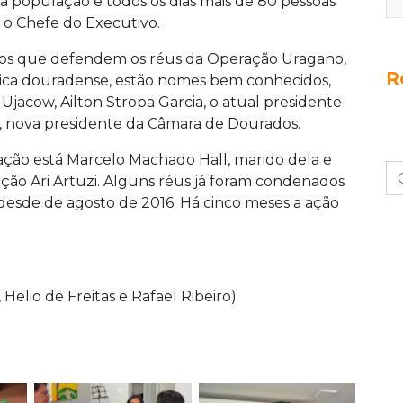
a população e todos os dias mais de 80 pessoas
 o Chefe do Executivo.
os que defendem os réus da Operação Uragano,
R
ica douradense, estão nomes bem conhecidos,
Ujacow, Ailton Stropa Garcia, o atual presidente
, nova presidente da Câmara de Dourados.
 ação está Marcelo Machado Hall, marido dela e
ação Ari Artuzi. Alguns réus já foram condenados
desde de agosto de 2016. Há cinco meses a ação
Helio de Freitas e Rafael Ribeiro)