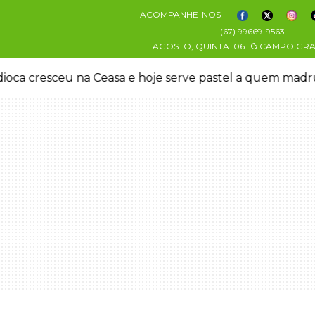
ACOMPANHE-NOS
(67) 99669-9563
AGOSTO, QUINTA
06
CAMPO GR
oca cresceu na Ceasa e hoje serve pastel a quem mad