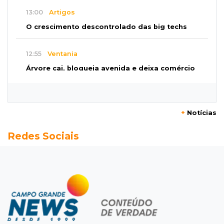
13:00
Artigos
O crescimento descontrolado das big techs
12:55
Ventania
Árvore cai, bloqueia avenida e deixa comércio
sem energia em Campo Grande
12:34
"Foi mal"
+
Notícias
Mulher em situação de rua coloca fogo em
Redes Sociais
terreno e causa incêndio no Santo Amaro
12:10
Direito
Inteligência Artificial avança na advocacia e
encurta tarefas administrativas
12:08
Decisão judicial