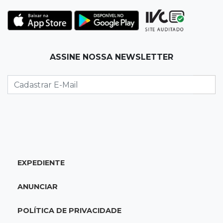
Justiça manda tirar canil e proíbe treino do
Choque ao lado de condomínio
11:56
Esquecidos
ASSINE NOSSA NEWSLETTER
Primeiro corpo do “cemitério de Nando”
nunca teve nome
11:48
Nova Alvorada do Sul
Vereadora é acusada de insinuar em vídeo
que prefeito agride mulheres
11:31
Paradeiro incerto
EXPEDIENTE
Mãe narra emboscada e diz ter sido amarrada
antes de bebê desaparecer
ANUNCIAR
11:28
Audiência de custódia
POLÍTICA DE PRIVACIDADE
Juiz manda soltar motorista bêbado envolvido