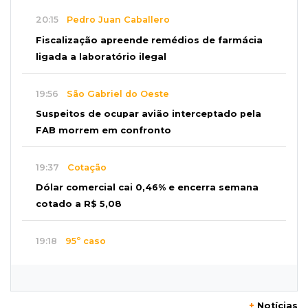
20:15
Pedro Juan Caballero
Fiscalização apreende remédios de farmácia
ligada a laboratório ilegal
19:56
São Gabriel do Oeste
Suspeitos de ocupar avião interceptado pela
FAB morrem em confronto
19:37
Cotação
Dólar comercial cai 0,46% e encerra semana
cotado a R$ 5,08
19:18
95º caso
Foragido que se passava por pastor morre
após reagir à abordagem policial
+
Notícias