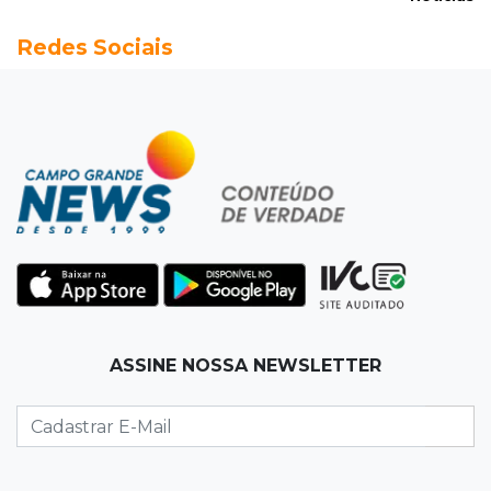
18:51
Certidão
Redes Sociais
Em MS, uma criança é registrada sem o nome
do pai a cada 2h
18:36
Decisão
Pantanal viaja para Goiás em busca de acesso
inédito à Série A2 feminina
18:33
Registro do céu
Após chuva, despedida do "sextou" é com pôr
do sol que parece fogo
18:13
Nacional
ASSINE NOSSA NEWSLETTER
Alerta em celulares mobiliza buscas por bebê
17:58
Redução
Pantanal reduz desmatamento em 65% e