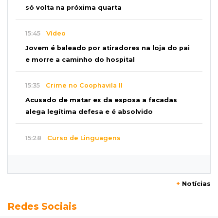
só volta na próxima quarta
15:45
Vídeo
Jovem é baleado por atiradores na loja do pai
e morre a caminho do hospital
15:35
Crime no Coophavila II
Acusado de matar ex da esposa a facadas
alega legítima defesa e é absolvido
15:28
Curso de Linguagens
UEMS abre inscrições para voluntários
ensinarem português a estrangeiros
+
Notícias
15:15
Pegue o guarda-chuva
Redes Sociais
Chuva chega à Capital e antecipa mudança no
tempo prevista para o fim de semana