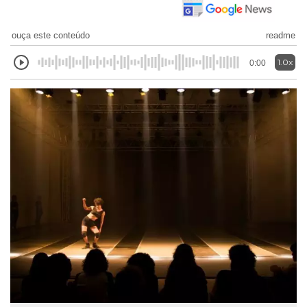
ouça este conteúdo
readme
1.0x
0:00