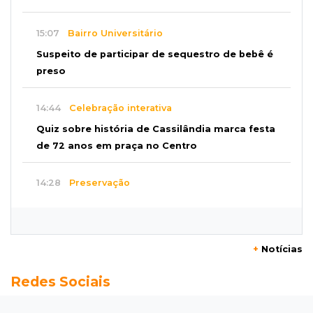
15:07
Bairro Universitário
Suspeito de participar de sequestro de bebê é
preso
14:44
Celebração interativa
Quiz sobre história de Cassilândia marca festa
de 72 anos em praça no Centro
14:28
Preservação
Ladário abre consulta para criação do Parque
Natural Pérola do Pantanal
+
Notícias
13:52
Corumbá
Redes Sociais
Pantaneiro que salvou fazenda com diques
vira personagem de livro