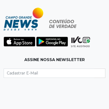
13:34
Operação Lívia
Discord é investigado por falha na proteção
de menores após morte de adolescente
13:33
Produção artesanal
MS chega a 25 cachaças registradas e amplia
número de produtores em 67%
13:12
Fraude eletrônica
ASSINE NOSSA NEWSLETTER
Idoso tem R$ 39,7 mil retirados da conta em
três transferências misteriosas
13:00
Artigos
O crescimento descontrolado das big techs
12:55
Ventania