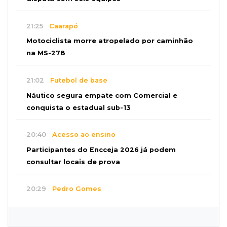
21:25
Caarapó
Motociclista morre atropelado por caminhão
na MS-278
21:02
Futebol de base
Náutico segura empate com Comercial e
conquista o estadual sub-13
20:40
Acesso ao ensino
Participantes do Encceja 2026 já podem
consultar locais de prova
20:29
Pedro Gomes
Jovem morre baleado e suspeita envolve
disputa entre facções rivais