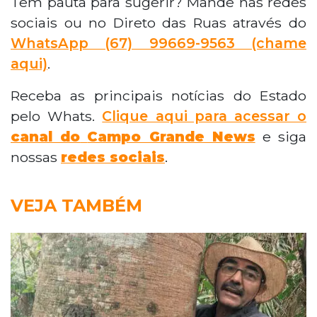
Tem pauta para sugerir? Mande nas redes
sociais ou no Direto das Ruas através do
WhatsApp
(67) 99669-9563 (chame
aqui)
.
Receba as principais notícias do Estado
pelo Whats.
Clique aqui para acessar o
canal do
Campo Grande News
e siga
nossas
redes sociais
.
VEJA TAMBÉM