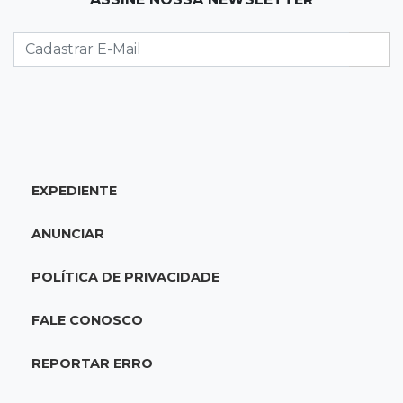
09:47
Automóvel roubado
Carro atravessa avenida, destrói garagem e é
abandonado após acidente
09:34
3ª morte em 24 horas
Pedestre morre atropelado durante a
madrugada no Monte Castelo
EXPEDIENTE
09:24
Em Alagoas
ANUNCIAR
Atletas de MS intensificam preparação para
disputa do Brasileiro de Kung Fu
POLÍTICA DE PRIVACIDADE
09:17
Jardim Manaíra
FALE CONOSCO
Idoso em bicicleta é atropelado por
motociclista que se filmava com celular
REPORTAR ERRO