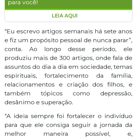
para você!
LEIA AQUI
O jornalista Wilson Aquino lança
"Reflexões e Memória", obra que reúne
“Eu escrevo artigos semanais há sete anos
184 artigos selecionados de sua produção
e fiz um propósito pessoal de nunca parar”,
semanal dos últimos sete anos. O livro
conta. Ao longo desse período, ele
aborda temas como família,
produziu mais de 300 artigos, onde fala de
relacionamentos, espiritualidade e
assuntos do dia a dia em sociedade, temas
superação, além de trazer memórias de
sua trajetória profissional no jornalismo.
espirituais, fortalecimento da família,
Com produção independente, a obra
relacionamentos e criação dos filhos, e
exclui textos de cunho político e prioriza
também tópicos como depressão,
conteúdos voltados ao fortalecimento
desânimo e superação.
individual e familiar. Aos 68 anos, Wilson
já prepara seu próximo livro, "Matemática
“A ideia sempre foi fortalecer o indivíduo
de Deus", previsto para julho, que
para que ele consiga seguir a jornada da
combinará ciência, espiritualidade e
atividades lúdicas.
melhor maneira possível, e,