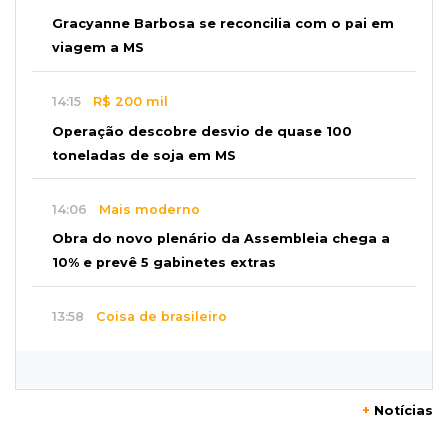
Gracyanne Barbosa se reconcilia com o pai em
viagem a MS
14:15
R$ 200 mil
Operação descobre desvio de quase 100
toneladas de soja em MS
14:06
Mais moderno
Obra do novo plenário da Assembleia chega a
10% e prevê 5 gabinetes extras
13:58
Coisa de brasileiro
BC estuda bloquear ofensas e ameaças em
mensagens do Pix
+
Notícias
13:44
MS-455