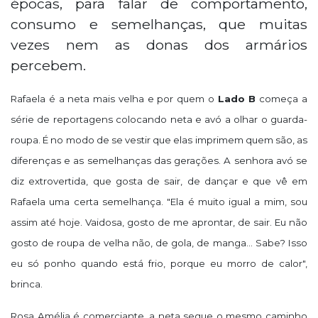
épocas, para falar de comportamento,
consumo e semelhanças, que muitas
vezes nem as donas dos armários
percebem.
Rafaela é a neta mais velha e por quem o
Lado B
começa a
série de reportagens colocando neta e avó a olhar o guarda-
roupa. É no modo de se vestir que elas imprimem quem são, as
diferenças e as semelhanças das gerações. A senhora avó se
diz extrovertida, que gosta de sair, de dançar e que vê em
Rafaela uma certa semelhança. "Ela é muito igual a mim, sou
assim até hoje. Vaidosa, gosto de me aprontar, de sair. Eu não
gosto de roupa de velha não, de gola, de manga... Sabe? Isso
eu só ponho quando está frio, porque eu morro de calor",
brinca.
Rosa Amélia é comerciante, a neta segue o mesmo caminho