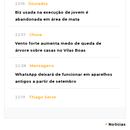
23:16
Dourados
Biz usada na execução de jovem é
abandonada em área de mata
22:57
Chuva
Vento forte aumenta medo de queda de
árvore sobre casas no Vilas Boas
22:38
Mensageiro
WhatsApp deixará de funcionar em aparelhos
antigos a partir de setembro
22:19
Thiago Servo
Sertanejo desiste de ação de R$ 12 milhões
por pagar pensão sem ser pai
+
Notícias
21:50
Balcão de empregos