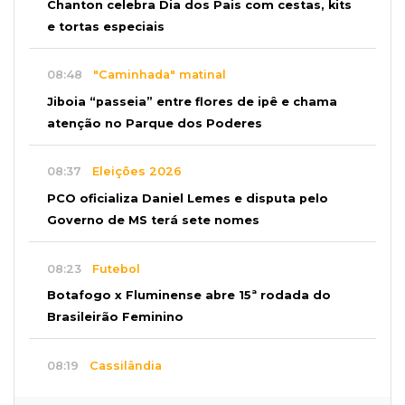
Chanton celebra Dia dos Pais com cestas, kits
e tortas especiais
08:48
"Caminhada" matinal
Jiboia “passeia” entre flores de ipê e chama
atenção no Parque dos Poderes
08:37
Eleições 2026
PCO oficializa Daniel Lemes e disputa pelo
Governo de MS terá sete nomes
08:23
Futebol
Botafogo x Fluminense abre 15ª rodada do
Brasileirão Feminino
08:19
Cassilândia
Membro do Comando Vermelho é flagrado