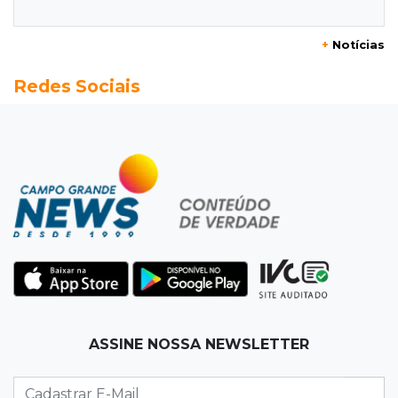
vendendo cocaína dentro de hospital
+
Notícias
08:15
Em Pauta
Redes Sociais
Jagunços, jacobinos e batalha política nas
ruas de Corumbá em 1897
08:10
Artigos
O rebanho dos originais
08:06
De MS para o mundo
Da pele para a tela, tatuadora de Campo
Grande expõe obras na Itália
08:00
Post Patrocinado
ASSINE NOSSA NEWSLETTER
"Bota Fora" da Sofá Inbox reúne quatro
opções com 48% de desconto