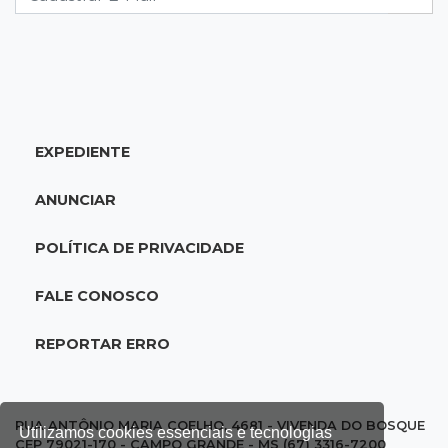
07:58
Túnel do tempo
Fonte gigante fez supermercado em 1973 virar
passeio campo-grandense
07:49
Copa Pelezinho
EXPEDIENTE
Torneio de futsal abre 34ª edição com quatro
jogos neste sábado
ANUNCIAR
07:48
Pele Vermelha, Corona, Valley...
POLÍTICA DE PRIVACIDADE
Muita gente já passou a madrugada dentro da
imaginação de Scalise
FALE CONOSCO
07:45
José Marques
REPORTAR ERRO
Agosto no Bosque reúne esporte, cultura e
prêmios
RUA ANTÔNIO MARIA COELHO, 4681 - VIVENDA DO BOSQUE
Utilizamos cookies essenciais e tecnologias
CEP 79021-170 - CAMPO GRANDE - MS (67) 3316-7200