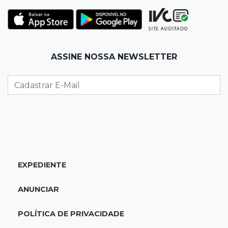
22:42
Resumão
Palmeiras e Vasco confirmam vagas nas
quartas da Copa do Brasil
ASSINE NOSSA NEWSLETTER
22:26
Eleições 2026
Eleitorado aprova teste da urna, mas diz que
colinha será "fundamental"
22:05
Sidrolândia
Briga termina com homem de 35 anos
assassinado a facadas
EXPEDIENTE
21:40
Ideb
ANUNCIAR
Escolas municipais lideram notas do Ensino
Fundamental em Campo Grande
POLÍTICA DE PRIVACIDADE