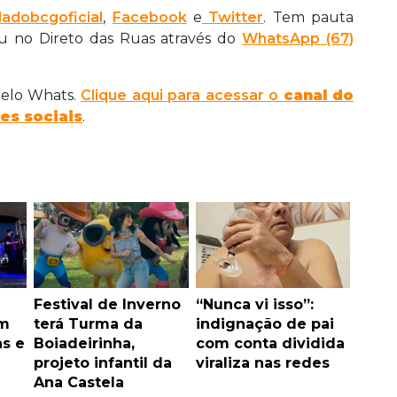
adobcgoficial
,
Facebook
e
Twitter
. Tem pauta
ou no Direto das Ruas através do
WhatsApp
(67)
 pelo Whats.
Clique aqui para acessar o
canal do
es sociais
.
Festival de Inverno
“Nunca vi isso”:
om
terá Turma da
indignação de pai
as e
Boiadeirinha,
com conta dividida
projeto infantil da
viraliza nas redes
Ana Castela