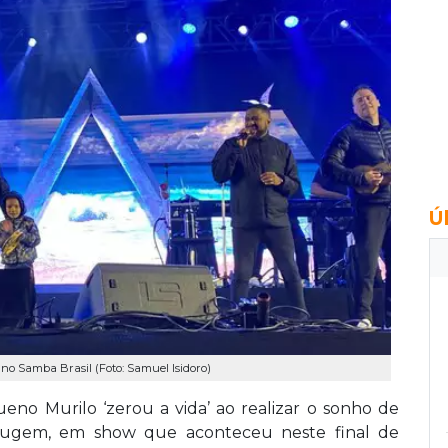
Ú
no Samba Brasil (Foto: Samuel Isidoro)
eno Murilo ‘zerou a vida’ ao realizar o sonho de
rrugem, em show que aconteceu neste final de