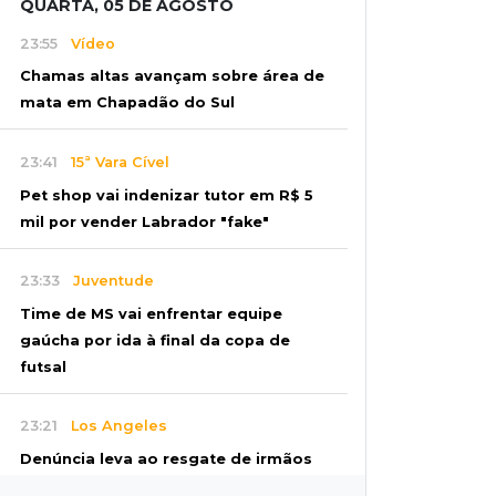
QUARTA, 05 DE AGOSTO
23:55
Vídeo
Chamas altas avançam sobre área de
mata em Chapadão do Sul
23:41
15ª Vara Cível
Pet shop vai indenizar tutor em R$ 5
mil por vender Labrador "fake"
23:33
Juventude
Time de MS vai enfrentar equipe
gaúcha por ida à final da copa de
futsal
23:21
Los Angeles
Denúncia leva ao resgate de irmãos
deixados sozinhos em casa trancada