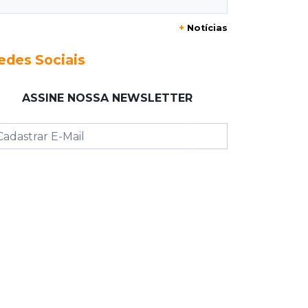
+
Notícias
23:17
Clima
Defesa Civil recomenda atenção em
edes Sociais
MS com formação de ciclone bomba
ASSINE NOSSA NEWSLETTER
23:00
Ideb
Entre escolas com nota divulgada, 3
estaduais lideram o Ensino Médio na
Capital
22:57
Chapadão do Sul
Homem é baleado após apontar
revólver para policiais militares
22:42
Resumão
Palmeiras e Vasco confirmam vagas
nas quartas da Copa do Brasil