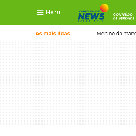
menu
Menu
com show gratuito na Feira Central
As mais
lidas
Menino da mandi