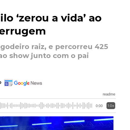
lo ‘zerou a vida’ ao
 Ferrugem
godeiro raiz, e percorreu 425
 ao show junto com o pai
o
readme
1.0x
0:00