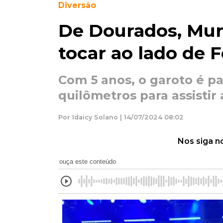
Diversão
De Dourados, Muri
tocar ao lado de
Com 5 anos, o garoto é pa
quilômetros para assistir
Por Idaicy Solano | 14/07/2024 08:02
Nos siga n
ouça este conteúdo