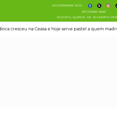
ACOMPANHE-NOS
(67) 99669-9563
AGOSTO, QUINTA
06
CAMPO GR
oca cresceu na Ceasa e hoje serve pastel a quem mad