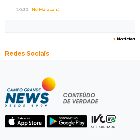
20:30
No Maracanã
Flamengo vence Vitória por 2 a 0 e encurta
distância para o líder
+
Notícias
20:13
Empregos
Redes Sociais
Seleções em MS têm salários de até R$ 8,2 mil;
veja oportunidades
19:50
Jardim Itatiaia
Vigia é amarrado durante roubo de carro e
dois caminhões em pátio
19:35
Bragança Paulista
Corinthians vence Bragantino por 2 a 0 e sobe
para 7º no Brasileirão