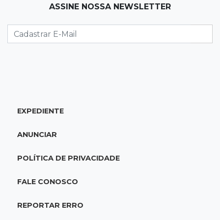
19:12
Na Vila Belmiro
ASSINE NOSSA NEWSLETTER
Athletico vence Santos por 2 a 0 e mantém 3º
lugar no Brasileirão
18:51
Oportunidades
UEMS está com seleções para professores
com salários de até R$ 10,2 mil
EXPEDIENTE
18:33
Em 2022
Homem que ajudou a sequestrar bebê matou
ANUNCIAR
adolescente atropelada no Amazonas
POLÍTICA DE PRIVACIDADE
18:15
Nubank Parque
Palmeiras e Inter ficam no 0 a 0 pela 22ª
FALE CONOSCO
rodada do Brasileirão
REPORTAR ERRO
17:58
Gratuitas