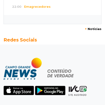
22:00
Emagrecedores
MS lidera procura digital por canetas
paraguaias sem registro
+
Notícias
21:41
Nova Alvorada do Sul
Redes Sociais
Granizo danifica telhados e plantações
durante temporal no interior
21:22
Agregado
Inter perde para o Corinthians mas avança às
quartas da Copa do Brasil
21:03
Futebol
Vitória goleia Athletico-PR por 4 a 0 e avança
às quartas da Copa do Brasil