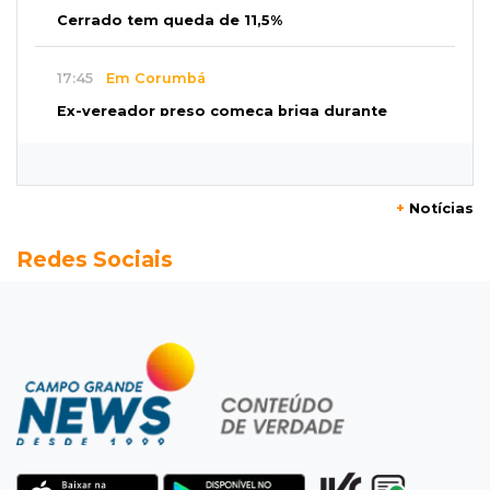
Cerrado tem queda de 11,5%
17:45
Em Corumbá
Ex-vereador preso começa briga durante
banho de sol e leva socos de detento
17:31
Dourados
+
Notícias
Vídeo mostra jovem sendo executado com
Redes Sociais
tiro na cabeça em loja do pai
17:24
Recursos
Governo libera R$ 433 mil a Deodápolis após
temporal de granizo causar estragos
17:17
Em investigação
Pai de bebê desaparecida vai à polícia e nega
ser membro de facção