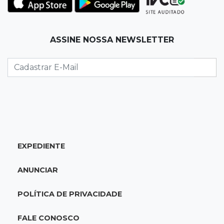
17:12
"Meu irmão não volta mais"
ASSINE NOSSA NEWSLETTER
Família pede justiça por eletricista morto por
motorista bêbado e sem CNH
17:01
Transferidos
Mandantes de mortes em guerra de facções
vão para presídio federal
17:00
Vila Sobrinho
EXPEDIENTE
Uno capota e Gol invade terreno em acidente
próximo à Praça do Papa
ANUNCIAR
16:52
De estimação
POLÍTICA DE PRIVACIDADE
Pet shop é recorrente na venda de cães "fake"
e até de animais doentes
FALE CONOSCO