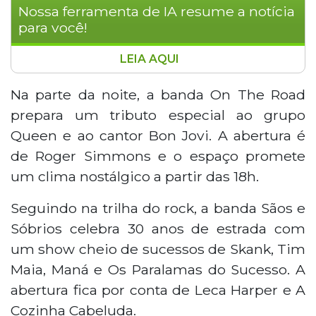
Nossa ferramenta de IA resume a notícia
para você!
LEIA AQUI
Campo Grande oferece uma
programação cultural diversificada neste
Na parte da noite, a banda On The Road
fim de semana. Destaque para a Ação
prepara um tributo especial ao grupo
Recicle Arte Urbana, que promove a troca
Queen e ao cantor Bon Jovi. A abertura é
de latas de spray vazias por brindes na
de Roger Simmons e o espaço promete
ONG Núcleo Humanitário da Vila Nhanhá,
um clima nostálgico a partir das 18h.
e para a celebração dos 30 anos da
banda Sãos e Sóbrios no Blues Bar. A
Seguindo na trilha do rock, a banda Sãos e
agenda inclui ainda apresentações
Sóbrios celebra 30 anos de estrada com
musicais no Tereza Gastrobar, tributos ao
Queen e Bon Jovi no
um show cheio de sucessos de Skank, Tim
SunsetGrowlerStation, festa Afrogueto no
Maia, Maná e Os Paralamas do Sucesso. A
Ponto Bar, além da peça teatral "Peter
abertura fica por conta de Leca Harper e A
Pan no Cerrado", que adapta o clássico
Cozinha Cabeluda.
infantil com elementos da cultura sul-