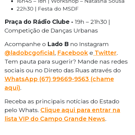
16h45 – 18h | Workshop – Natasha Sousa
22h30 | Festa do MSDF
Praça do Rádio Clube -
19h – 21h30 |
Competição de Danças Urbanas
Acompanhe o
Lado B
no Instagram
@ladobcgoficial
,
Facebook
e
Twitter
.
Tem pauta para sugerir? Mande nas redes
sociais ou no Direto das Ruas através do
WhatsApp
(67) 99669-9563 (chame
aqui)
.
Receba as principais notícias do Estado
pelo Whats.
Clique aqui para entrar na
lista VIP do Campo Grande News
.