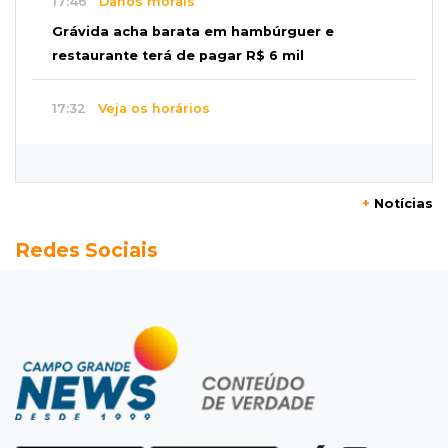
17:46
Danos morais
Grávida acha barata em hambúrguer e
restaurante terá de pagar R$ 6 mil
17:32
Veja os horários
Velório de Luis Pedro Scalise será no Rubens
Gil de Camillo nesta sexta-feira
+
Notícias
17:25
Operação Lívia
Redes Sociais
Nova lei pune deepfakes sexuais com crianças
e amplia investigação na internet
17:17
Quatro carros
Idoso sofre mal súbito enquanto dirigia e
provoca engavetamento na Mascarenhas
17:09
Dourados