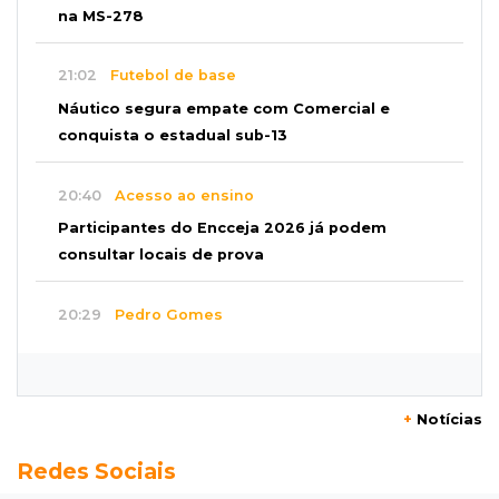
na MS-278
21:02
Futebol de base
Náutico segura empate com Comercial e
conquista o estadual sub-13
20:40
Acesso ao ensino
Participantes do Encceja 2026 já podem
consultar locais de prova
20:29
Pedro Gomes
Jovem morre baleado e suspeita envolve
disputa entre facções rivais
+
Notícias
20:01
Futebol feminino
Redes Sociais
Pantanal treina em Goiânia antes de jogo que
vale acesso inédito à Série A2