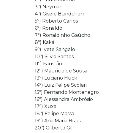
3º) Neymar
4º) Gisele Bündchen
5º) Roberto Carlos
6º) Ronaldo
7º) Ronaldinho Gaúcho
8º) Kaká
9º) Ivete Sangalo
10º) Silvio Santos
11º) Faustão
12º) Mauricio de Sousa
13º) Luciano Huck
14º) Luiz Felipe Scolari
15º) Fernando Montenegro
16º) Alessandra Ambrósio
17º) Xuxa
18º) Felipe Massa
19º) Ana Maria Braga
20º) Gilberto Gil