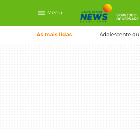
menu
Menu
durante temporal no interior
As mais
lidas
Adolescente que