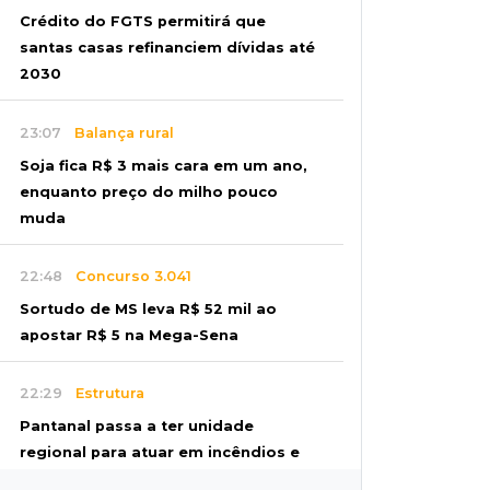
Crédito do FGTS permitirá que
santas casas refinanciem dívidas até
2030
23:07
Balança rural
Soja fica R$ 3 mais cara em um ano,
enquanto preço do milho pouco
muda
22:48
Concurso 3.041
Sortudo de MS leva R$ 52 mil ao
apostar R$ 5 na Mega-Sena
22:29
Estrutura
Pantanal passa a ter unidade
regional para atuar em incêndios e
desmate