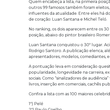
Quem encabeça a lista, na primeira posiçã
outros 99 famosos também foram eleitos, 
influentes da atualidade. Entre eles há 
de coração: Luan Santana e Michel Teló.
No ranking, os dois aparecem entre os 30
posição, abaixo do pintor brasileiro Romer
Luan Santana conquistou o 30º lugar. Acim
Rodrigo Santoro. A publicação elenca, além
apresentadores, modelos, comediantes, ent
A pontuação leva em consideração quesit
popularidade, longevidade na carreira, ex
sociais. Como “sinalizadores de audiência”
livros, inserção em comerciais, cachês publ
Confira a lista com as 100 maiores celebri
1º) Pelé
2º) Paulo Coelho