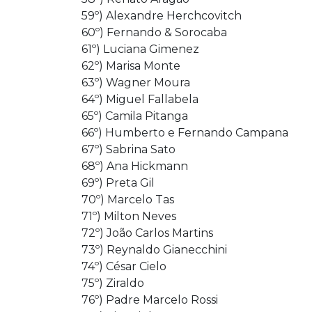
59º) Alexandre Herchcovitch
60º) Fernando & Sorocaba
61º) Luciana Gimenez
62º) Marisa Monte
63º) Wagner Moura
64º) Miguel Fallabela
65º) Camila Pitanga
66º) Humberto e Fernando Campana
67º) Sabrina Sato
68º) Ana Hickmann
69º) Preta Gil
70º) Marcelo Tas
71º) Milton Neves
72º) João Carlos Martins
73º) Reynaldo Gianecchini
74º) César Cielo
75º) Ziraldo
76º) Padre Marcelo Rossi