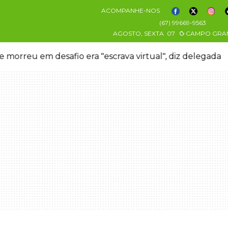
ACOMPANHE-NOS
(67) 99669-9563
AGOSTO, SEXTA
07
CAMPO GRA
 morreu em desafio era "escrava virtual", diz delegada