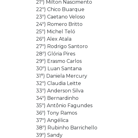
21º) Milton Nascimento
22º) Chico Buarque
23º) Caetano Veloso
24º) Romero Britto
25º) Michel Teló
26º) Alex Atala
27º) Rodrigo Santoro
28º) Glória Pires
29º) Erasmo Carlos
30º) Luan Santana
31°) Daniela Mercury
32º) Claudia Leitte
33º) Anderson Silva
34º) Bernardinho
35º) Antônio Fagundes
36º) Tony Ramos
37º) Angélica
38º) Rubinho Barrichello
39º) Sandy