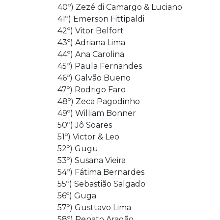
40º) Zezé di Camargo & Luciano
41º) Emerson Fittipaldi
42º) Vitor Belfort
43º) Adriana Lima
44º) Ana Carolina
45º) Paula Fernandes
46º) Galvão Bueno
47º) Rodrigo Faro
48º) Zeca Pagodinho
49º) William Bonner
50º) Jô Soares
51º) Victor & Leo
52º) Gugu
53º) Susana Vieira
54º) Fátima Bernardes
55º) Sebastião Salgado
56º) Guga
57º) Gusttavo Lima
58º) Renato Aragão