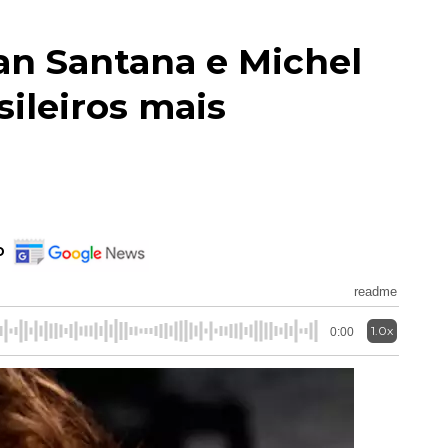
an Santana e Michel
sileiros mais
o
readme
1.0x
0:00