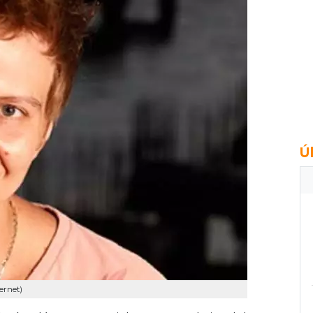
Ú
ernet)