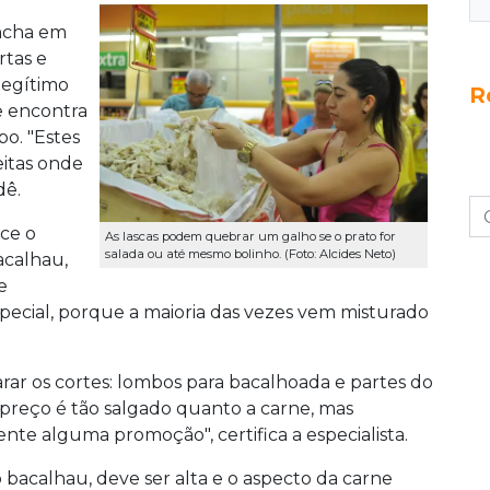
ncha em
rtas e
legítimo
R
e encontra
bo. "Estes
eitas onde
dê.
ce o
As lascas podem quebrar um galho se o prato for
salada ou até mesmo bolinho. (Foto: Alcides Neto)
acalhau,
e
pecial, porque a maioria das vezes vem misturado
ar os cortes: lombos para bacalhoada e partes do
o preço é tão salgado quanto a carne, mas
 alguma promoção", certifica a especialista.
bacalhau, deve ser alta e o aspecto da carne