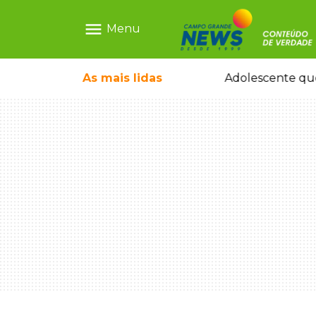
menu
Menu
pode ganhar dia oficial em MS
As mais
lidas
Adolescente que