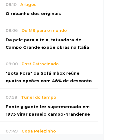
08:10
Artigos
O rebanho dos originais
08:06
De MS para o mundo
Da pele para a tela, tatuadora de
Campo Grande expõe obras na Itália
08:00
Post Patrocinado
"Bota Fora" da Sofá Inbox reúne
quatro opções com 48% de desconto
07:58
Túnel do tempo
Fonte gigante fez supermercado em
1973 virar passeio campo-grandense
07:49
Copa Pelezinho