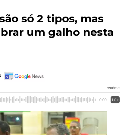
ão só 2 tipos, mas
brar um galho nesta
o
readme
1.0x
0:00