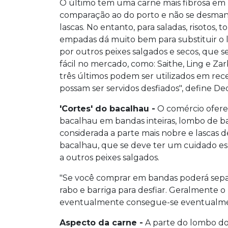
O último tem uma carne mais fibrosa em
comparação ao do porto e não se desma
lascas. No entanto, para saladas, risotos, to
empadas dá muito bem para substituir o 
por outros peixes salgados e secos, que s
fácil no mercado, como: Saithe, Ling e Zar
três últimos podem ser utilizados em rec
possam ser servidos desfiados", define De
'Cortes' do bacalhau -
O comércio ofere
bacalhau em bandas inteiras, lombo de b
considerada a parte mais nobre e lascas d
bacalhau, que se deve ter um cuidado es
a outros peixes salgados.
"Se você comprar em bandas poderá separ
rabo e barriga para desfiar. Geralmente 
eventualmente consegue-se eventualmente
Aspecto da carne -
A parte do lombo do 