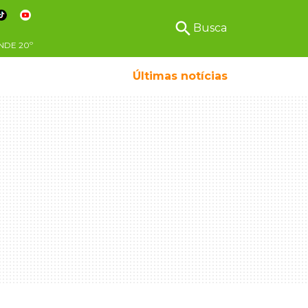
search
Busca
NDE
20º
Últimas notícias