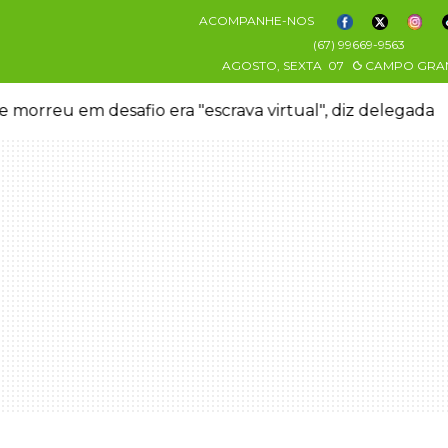
ACOMPANHE-NOS
(67) 99669-9563
AGOSTO, SEXTA
07
CAMPO GRA
 morreu em desafio era "escrava virtual", diz delegada