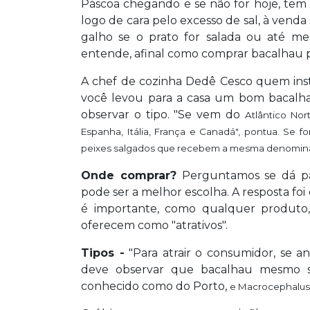
Páscoa chegando e se não for hoje, tem
logo de cara pelo excesso de sal, à venda
galho se o prato for salada ou até m
entende, afinal como comprar bacalhau p
A chef de cozinha Dedê Cesco quem inst
você levou para a casa um bom bacalha
observar o tipo. "Se vem do
Atlântico Nor
Espanha, Itália, França e Canadá", pontua. Se fo
peixes salgados que recebem a mesma denomin
Onde comprar?
Perguntamos se dá par
pode ser a melhor escolha. A resposta f
é importante, como qualquer produto, 
oferecem como "atrativos".
Tipos -
"Para atrair o consumidor, se a
deve observar que bacalhau mesmo s
conhecido como do Porto,
e
Macrocephalus o