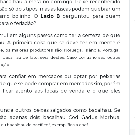
 bacalhau à mesa no domingo. Peixe reconhecido
 são só dois tipos, mas as lascas podem quebrar um
esmo bolinho. O
Lado B
perguntou para quem
ara o feriadão?
rui em alguns passos como ter a certeza de que
u. A primeira coisa que se deve ter em mente é
te, os maiores produtores são: Noruega, Islândia, Portugal,
r bacalhau de fato, será destes. Caso contrário são outros
ação.
a confiar em mercados ou optar por peixarias
oi de que se pode comprar em mercados sim, porém
ficar atento aos locais de venda e o que eles
nuncia outros peixes salgados como bacalhau. Se
ão apenas dois: bacalhau Cod Gadus Morhua,
u bacalhau do pacífico", exemplifica a chef.