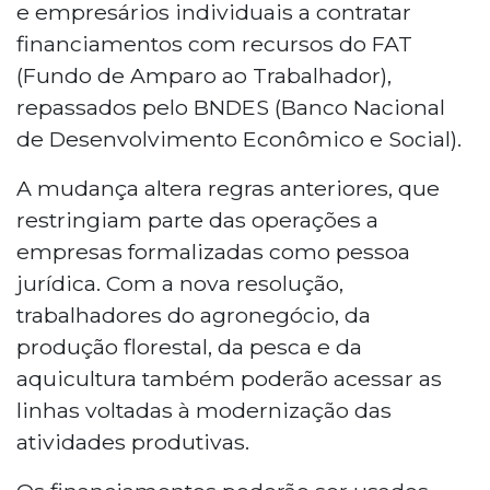
tecnologia e máquinas após decisão do
e empresários individuais a contratar
CMN publicada na terça-feira (20). A
financiamentos com recursos do FAT
medida permite que pessoas físicas e
(Fundo de Amparo ao Trabalhador),
empresários individuais do agronegócio,
repassados pelo BNDES (Banco Nacional
pesca e aquicultura contratem
financiamentos com recursos do FAT,
de Desenvolvimento Econômico e Social).
repassados pelo BNDES, antes restritos a
A mudança altera regras anteriores, que
pessoas jurídicas.
restringiam parte das operações a
empresas formalizadas como pessoa
jurídica. Com a nova resolução,
trabalhadores do agronegócio, da
produção florestal, da pesca e da
aquicultura também poderão acessar as
linhas voltadas à modernização das
atividades produtivas.