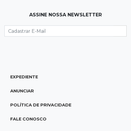
07:49
Copa Pelezinho
ASSINE NOSSA NEWSLETTER
Torneio de futsal abre 34ª edição com quatro
jogos neste sábado
07:48
Pele Vermelha, Corona, Valley...
Muita gente já passou a madrugada dentro da
imaginação de Scalise
07:45
José Marques
EXPEDIENTE
Agosto no Bosque reúne esporte, cultura e
prêmios
ANUNCIAR
07:33
Agenda
POLÍTICA DE PRIVACIDADE
Riedel vai a Brasília para reunião no Ministério
do Meio Ambiente
FALE CONOSCO