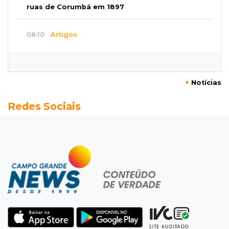
ruas de Corumbá em 1897
08:10
Artigos
O rebanho dos originais
08:06
De MS para o mundo
+
Notícias
Da pele para a tela, tatuadora de Campo
Redes Sociais
Grande expõe obras na Itália
08:00
Post Patrocinado
"Bota Fora" da Sofá Inbox reúne quatro
opções com 48% de desconto
07:58
Túnel do tempo
Fonte gigante fez supermercado em 1973 virar
passeio campo-grandense