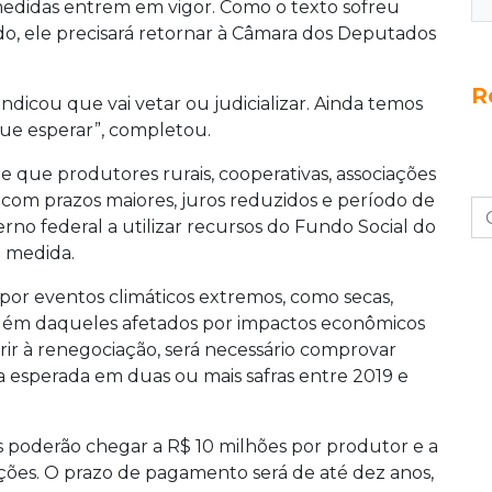
edidas entrem em vigor. Como o texto sofreu
o, ele precisará retornar à Câmara dos Deputados
R
ndicou que vai vetar ou judicializar. Ainda temos
que esperar”, completou.
te que produtores rurais, cooperativas, associações
 com prazos maiores, juros reduzidos e período de
rno federal a utilizar recursos do Fundo Social do
a medida.
 por eventos climáticos extremos, como secas,
 além daqueles afetados por impactos econômicos
derir à renegociação, será necessário comprovar
esperada em duas ou mais safras entre 2019 e
s poderão chegar a R$ 10 milhões por produtor e a
ações. O prazo de pagamento será de até dez anos,