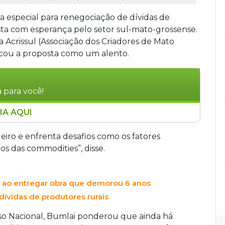
a especial para renegociação de dívidas de
sta com esperança pelo setor sul-mato-grossense.
da Acrissul (Associação dos Criadores de Mato
ficou a proposta como um alento.
 para você!
IA AQUI
ia linha especial para renegociação de dívidas
 até dez anos. O setor de MS vê a medida com
eiro e enfrenta desafios como os fatores
a Câmara após alterações no texto. O governo
ços das commodities”, disse.
o pode chegar a R$ 140 bilhões.
del ao entregar obra que demorou 6 anos
ívidas de produtores rurais
so Nacional, Bumlai ponderou que ainda há