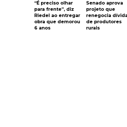
“É preciso olhar
Senado aprova
para frente”, diz
projeto que
Riedel ao entregar
renegocia dívid
obra que demorou
de produtores
6 anos
rurais