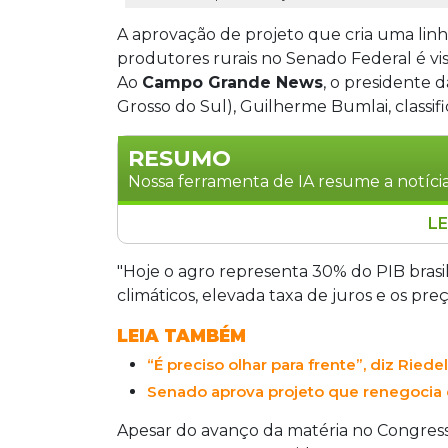
A aprovação de projeto que cria uma linh
produtores rurais no Senado Federal é vi
Ao
Campo Grande News
, o presidente 
Grosso do Sul), Guilherme Bumlai, classi
RESUMO
Nossa ferramenta de IA resume a notícia
LE
Aprovado no Senado, o PL 5.122/2023 cr
rurais com juros reduzidos e prazo de
"Hoje o agro representa 30% do PIB brasil
esperança, mas aguarda nova análise d
climáticos, elevada taxa de juros e os pre
federal sinalizou possível veto. O cust
LEIA TAMBÉM
“É preciso olhar para frente”, diz Rie
Senado aprova projeto que renegocia d
Apesar do avanço da matéria no Congres