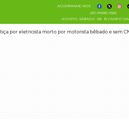
ACOMPANHE-NOS
(67) 99669-9563
AGOSTO, SÁBADO
08
CAMPO GR
stiça por eletricista morto por motorista bêbado e sem 