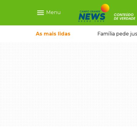
menu
Menu
o pai e morre a caminho do hospital
As mais
lidas
Família pede ju