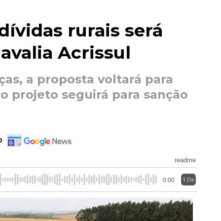
ívidas rurais será
 avalia Acrissul
s, a proposta voltará para
o projeto seguirá para sanção
o
readme
1.0x
0:00