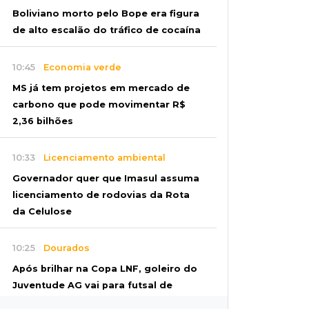
Boliviano morto pelo Bope era figura
de alto escalão do tráfico de cocaína
10:45
Economia verde
MS já tem projetos em mercado de
carbono que pode movimentar R$
2,36 bilhões
10:33
Licenciamento ambiental
Governador quer que Imasul assuma
licenciamento de rodovias da Rota
da Celulose
10:25
Dourados
Após brilhar na Copa LNF, goleiro do
Juventude AG vai para futsal de
Portugal