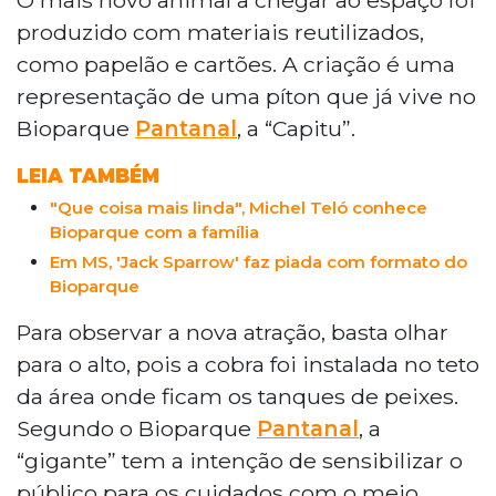
com materiais reutilizados, como papelão
produzido com materiais reutilizados,
e cartões. Instalada no teto da área dos
como papelão e cartões. A criação é uma
tanques de peixes, a escultura representa
representação de uma píton que já vive no
a cobra "Capitu", que vive no local. O
Bioparque
Pantanal
, a “Capitu”.
objetivo é conscientizar visitantes sobre
sustentabilidade e os 5 Rs. A visita é
LEIA TAMBÉM
gratuita, de terça a sábado, com
agendamento pelo site
"Que coisa mais linda", Michel Teló conhece
Bioparque com a família
bioparquepantanal.ms.gov.br.
Em MS, 'Jack Sparrow' faz piada com formato do
Bioparque
Para observar a nova atração, basta olhar
para o alto, pois a cobra foi instalada no teto
da área onde ficam os tanques de peixes.
Segundo o Bioparque
Pantanal
, a
“gigante” tem a intenção de sensibilizar o
público para os cuidados com o meio