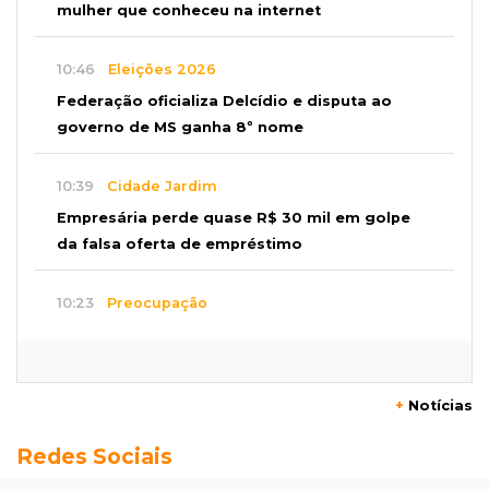
mulher que conheceu na internet
10:46
Eleições 2026
Federação oficializa Delcídio e disputa ao
governo de MS ganha 8º nome
10:39
Cidade Jardim
Empresária perde quase R$ 30 mil em golpe
da falsa oferta de empréstimo
10:23
Preocupação
Anvisa sobe alerta sobre testosterona sem
indicação como risco ao coração
+
Notícias
10:18
Comércio exterior
Redes Sociais
Superávit comercial de MS cresce 17,8% com
alta das exportações