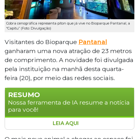
Cobra cenográfica representa píton que já vive no Bioparque Pantanal, a
“Capitu” (Foto: Divulgação)
Visitantes do Bioparque
Pantanal
ganharam uma nova atração de 23 metros
de comprimento. A novidade foi divulgada
pela instituição na manhã desta quarta-
feira (20), por meio das redes sociais.
RESUMO
Nossa ferramenta de IA resume a notícia
para você!
LEIA AQUI
O Bioparque Pantanal ganhou uma nova
atração: uma píton de 23 metros feita
O mais novo animal a chegar ao espaço foi