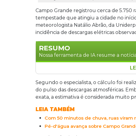
Campo Grande registrou cerca de 5.750 r
tempestade que atingiu a cidade no início 
meteorologista Natálio Abrão, da Uniderp,
incidência de descargas elétricas observa
RESUMO
Nossa ferramenta de IA resume a notícia
LE
Campo Grande registrou cerca de 5.75
tempestade na noite desta sexta-feira (
Segundo o especialista, o cálculo foi re
descargas elétricas na Capital em 2025
do pulso das descargas atmosféricas. 
Uniderp. O temporal causou alagament
exata, a estimativa é considerada muito p
Defesa Civil emitiu alerta amarelo até
LEIA TAMBÉM
associadas a um ciclone extratropical n
Com 50 minutos de chuva, ruas viram 
Pé-d'água avança sobre Campo Grande