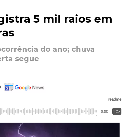
stra 5 mil raios em
ras
ocorrência do ano; chuva
erta segue
o
readme
1.0x
0:00