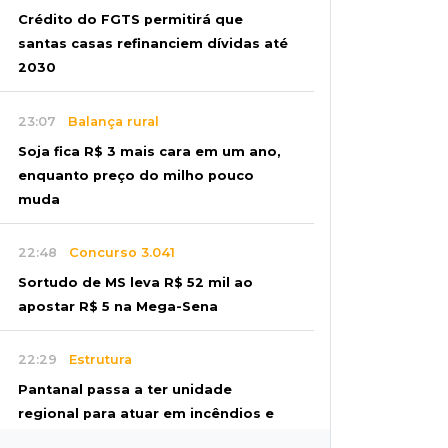
Crédito do FGTS permitirá que
santas casas refinanciem dívidas até
2030
23:07
Balança rural
Soja fica R$ 3 mais cara em um ano,
enquanto preço do milho pouco
muda
22:48
Concurso 3.041
Sortudo de MS leva R$ 52 mil ao
apostar R$ 5 na Mega-Sena
22:29
Estrutura
Pantanal passa a ter unidade
regional para atuar em incêndios e
desmate