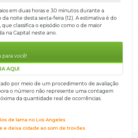
aios em duas horas e 30 minutos durante a
da noite desta sexta-feira (12). A estimativa é do
 que classifica o episódio como o de maior
da na Capital neste ano.
 para você!
IA AQUI
0 raios em duas horas e 30 minutos durante
12), configurando a maior incidência de
alizado por meio de um procedimento de avaliação
, segundo o meteorologista Natálio Abrão, da
Embora o número não represente uma contagem
os em bairros como Jardim Los Angeles. A
róxima da quantidade real de ocorrências.
 domingo (14), com previsão de chuvas intensas
o Sul do País.
rios de lama no Los Angeles
 e deixa cidade ao som de trovões