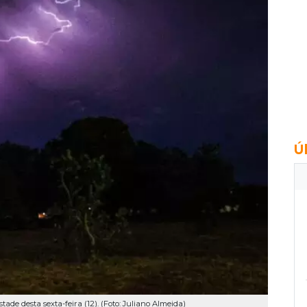
Ú
de desta sexta-feira (12). (Foto: Juliano Almeida)