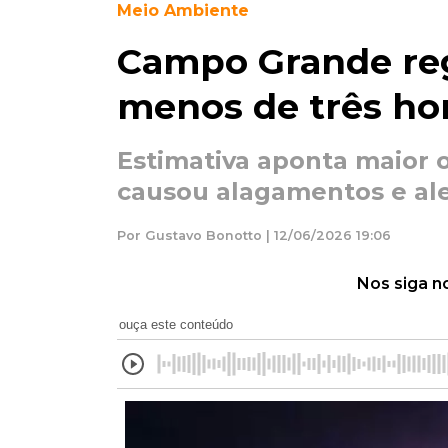
Meio Ambiente
Campo Grande regi
menos de três ho
Estimativa aponta maior 
causou alagamentos e al
Por Gustavo Bonotto | 12/06/2026 19:06
Nos siga n
ouça este conteúdo