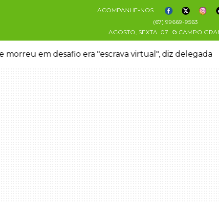
ACOMPANHE-NOS
(67) 99669-9563
AGOSTO, SEXTA
07
CAMPO GRA
 morreu em desafio era "escrava virtual", diz delegada