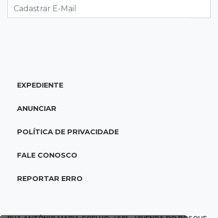
por ex-companheiro de amiga
08:45
De madrugada
Após briga, casa pega fogo duas vezes em
condomínio do Nova Lima
EXPEDIENTE
08:37
Agendão de partidas
Rodada do Brasileirão tem 6 jogos neste
ANUNCIAR
domingo de Dia dos Pais
POLÍTICA DE PRIVACIDADE
08:30
Em Pauta
O enorme peso dos genes na obesidade
FALE CONOSCO
08:26
O que ficou de quem partiu
REPORTAR ERRO
Com ajuda da irmã, mãe transforma sonho
que tinha com a filha em loja