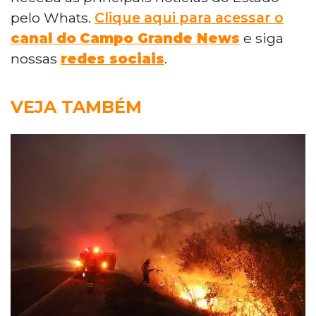
pelo Whats.
Clique aqui para acessar o
canal do
Campo Grande News
e siga
nossas
redes sociais
.
VEJA TAMBÉM