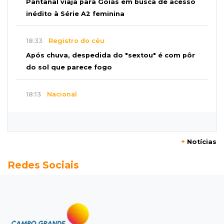
Pantanal viaja para Goiás em busca de acesso
inédito à Série A2 feminina
18:33
Registro do céu
Após chuva, despedida do "sextou" é com pôr
do sol que parece fogo
18:13
Nacional
Alerta em celulares mobiliza buscas por bebê
17:58
Redução
+
Notícias
Pantanal reduz desmatamento em 65% e
Redes Sociais
Cerrado tem queda de 11,5%
17:45
Em Corumbá
Ex-vereador preso começa briga durante
banho de sol e leva socos de detento