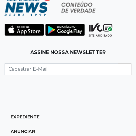
17:31
Dourados
Vídeo mostra jovem sendo executado com
tiro na cabeça em loja do pai
17:24
Recursos
ASSINE NOSSA NEWSLETTER
Governo libera R$ 433 mil a Deodápolis após
temporal de granizo causar estragos
17:17
Em investigação
Pai de bebê desaparecida vai à polícia e nega
ser membro de facção
17:12
"Meu irmão não volta mais"
EXPEDIENTE
Família pede justiça por eletricista morto por
motorista bêbado e sem CNH
ANUNCIAR