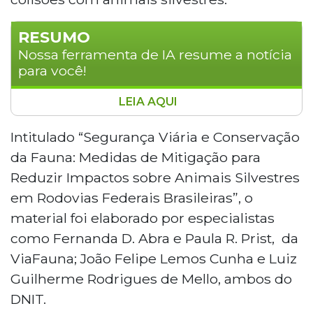
RESUMO
Nossa ferramenta de IA resume a notícia
para você!
LEIA AQUI
O DNIT lançou o livro Segurança Viária e
Conservação da Fauna, primeira
Intitulado “Segurança Viária e Conservação
publicação oficial do Brasil a integrar
da Fauna: Medidas de Mitigação para
engenharia rodoviária e preservação da
Reduzir Impactos sobre Animais Silvestres
biodiversidade em escala nacional. A obra
em Rodovias Federais Brasileiras”, o
aborda medidas para reduzir
material foi elaborado por especialistas
atropelamentos de animais silvestres e
inclui estudos da BR-262, em Mato
como Fernanda D. Abra e Paula R. Prist, da
Grosso do Sul. Com 14 capítulos, trata de
ViaFauna; João Felipe Lemos Cunha e Luiz
passagens de fauna, sinalização e
Guilherme Rodrigues de Mello, ambos do
licenciamento ambiental.
DNIT.