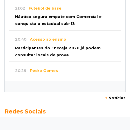
21:02
Futebol de base
Náutico segura empate com Comercial e
conquista o estadual sub-13
20:40
Acesso ao ensino
Participantes do Encceja 2026 já podem
consultar locais de prova
20:29
Pedro Gomes
Jovem morre baleado e suspeita envolve
disputa entre facções rivais
+
Notícias
20:01
Futebol feminino
Redes Sociais
Pantanal treina em Goiânia antes de jogo que
vale acesso inédito à Série A2