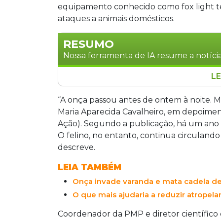
equipamento conhecido como fox light t
ataques a animais domésticos.
RESUMO
Nossa ferramenta de IA resume a notícia
LE
Uma tecnologia de luz intermitente ch
moradores do Pantanal e onças-pintad
“A onça passou antes de ontem à noite. M
equipamento solar emite flashes not
Maria Aparecida Cavalheiro, em depoiment
os felinos de áreas residenciais sem c
Ação). Segundo a publicação, há um ano a
de animais domésticos, o projeto pilot
O felino, no entanto, continua circulando 
ataques a animais desde 2024.
descreve.
LEIA TAMBÉM
Onça invade varanda e mata cadela d
O que mais ajudaria a reduzir atrope
Coordenador da PMP e diretor científico