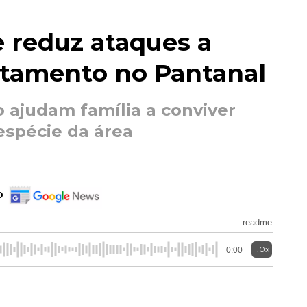
e reduz ataques a
tamento no Pantanal
 ajudam família a conviver
espécie da área
o
readme
1.0x
0:00