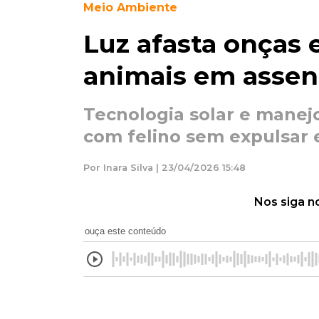
Meio Ambiente
Luz afasta onças 
animais em assen
Tecnologia solar e manejo
com felino sem expulsar 
Por Inara Silva | 23/04/2026 15:48
Nos siga n
ouça este conteúdo