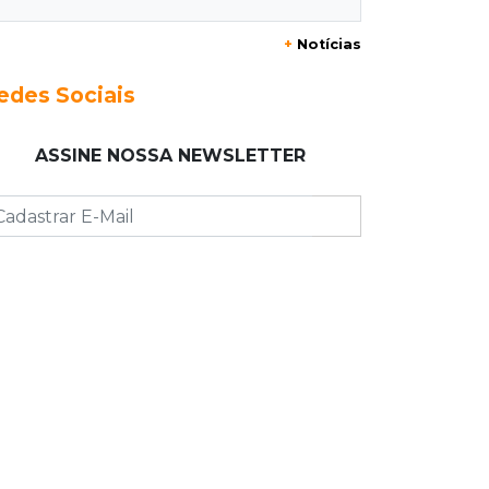
"Está assustado", diz advogado de
+
Notícias
garoto de 12 anos suspeito de
incendiar amigo
edes Sociais
08:07
Com Rui Barbosa
ASSINE NOSSA NEWSLETTER
Acidente na Rua Antônio Maria
Coelho causa lentidão e interdita
parte da via
08:00
Post Patrocinado
Studio Jozi Costa ajuda homens a
eliminar verrugas e pintas
07:52
A um clique
Do 1º prêmio às dívidas, jogadores
relatam como o vício tomou conta
da vida