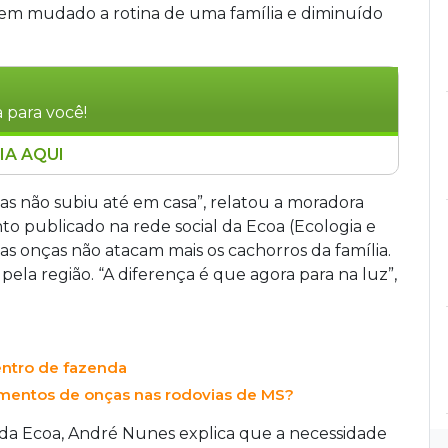
em mudado a rotina de uma família e diminuído
 para você!
IA AQUI
amada fox light tem reduzido conflitos entre
as no Assentamento 72, em Ladário (MS). O
as não subiu até em casa”, relatou a moradora
urnos que simulam presença humana, afastando
o publicado na rede social da Ecoa (Ecologia e
ausar danos. Combinado a melhorias no manejo
s onças não atacam mais os cachorros da família.
o, conduzido pela Ecoa, registrou queda nos
pela região. “A diferença é que agora para na luz”,
entro de fazenda
lamentos de onças nas rodovias de MS?
 da Ecoa, André Nunes explica que a necessidade