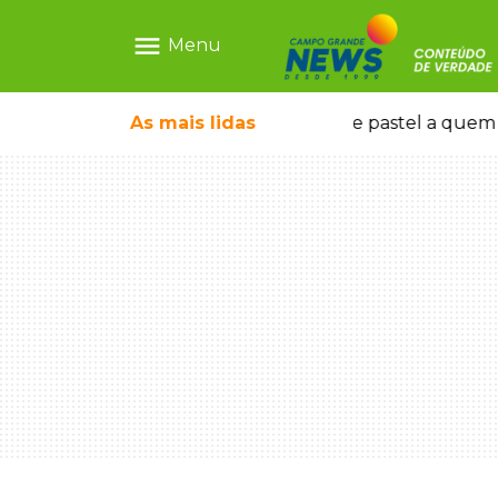
menu
Menu
 hoje serve pastel a quem madruga
As mais
lidas
Grupo criou cha