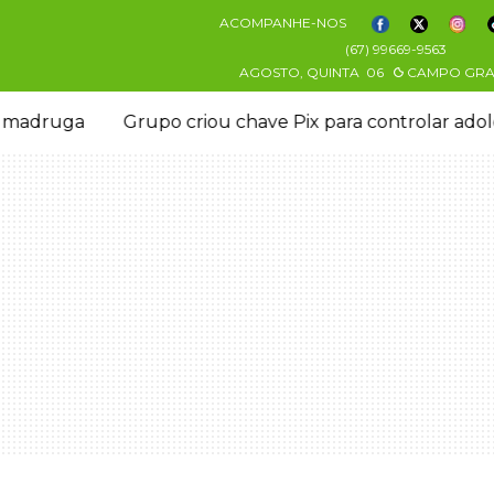
ACOMPANHE-NOS
(67) 99669-9563
AGOSTO, QUINTA
06
CAMPO GR
ve Pix para controlar adolescente antes de induzi-la à 