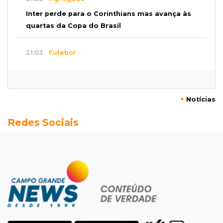
Inter perde para o Corinthians mas avança às
quartas da Copa do Brasil
21:03
Futebol
Vitória goleia Athletico-PR por 4 a 0 e avança
às quartas da Copa do Brasil
+
Notícias
20:44
94º caso
Redes Sociais
Foragido por roubo morre baleado em
confronto com policiais militares
20:25
Sorte
Veja as dezenas de hoje na Mega-Sena, Quina,
Timemania e mais
20:06
Balcão de empregos