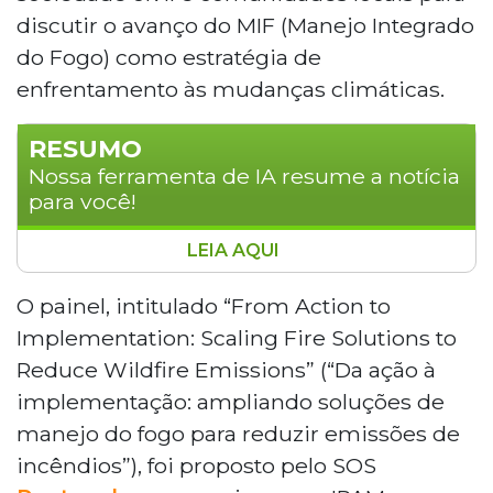
discutir o avanço do MIF (Manejo Integrado
do Fogo) como estratégia de
enfrentamento às mudanças climáticas.
RESUMO
Nossa ferramenta de IA resume a notícia
para você!
LEIA AQUI
A experiência do Pantanal no combate a
incêndios florestais foi apresentada na SB64,
O painel, intitulado “From Action to
conferência da ONU realizada em Bonn, na
Implementation: Scaling Fire Solutions to
Alemanha. O SOS Pantanal defendeu o
Reduce Wildfire Emissions” (“Da ação à
Manejo Integrado do Fogo como estratégia
implementação: ampliando soluções de
climática, em painel que reuniu governos e
manejo do fogo para reduzir emissões de
cientistas. O documento lançado pelo Brasil na
Cúpula do Clima de Belém já conta com apoio
incêndios”), foi proposto pelo SOS
de 67 países. As propostas devem embasar a