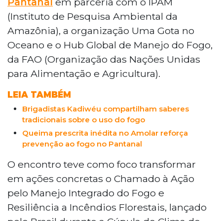
Pantanal
em parceria com o IPAM
agenda da COP31, prevista para novembro, na
(Instituto de Pesquisa Ambiental da
Turquia.
Amazônia), a organização Uma Gota no
Oceano e o Hub Global de Manejo do Fogo,
da FAO (Organização das Nações Unidas
para Alimentação e Agricultura).
LEIA TAMBÉM
Brigadistas Kadiwéu compartilham saberes
tradicionais sobre o uso do fogo
Queima prescrita inédita no Amolar reforça
prevenção ao fogo no Pantanal
O encontro teve como foco transformar
em ações concretas o Chamado à Ação
pelo Manejo Integrado do Fogo e
Resiliência a Incêndios Florestais, lançado