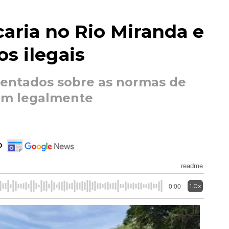
caria no Rio Miranda e
s ilegais
rientados sobre as normas de
am legalmente
o
readme
1.0x
0:00