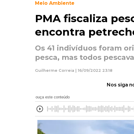
Meio Ambiente
PMA fiscaliza pes
encontra petrecho
Os 41 indivíduos foram o
pesca, mas todos pescav
Guilherme Correia | 16/09/2022 23:18
Nos siga n
ouça este conteúdo