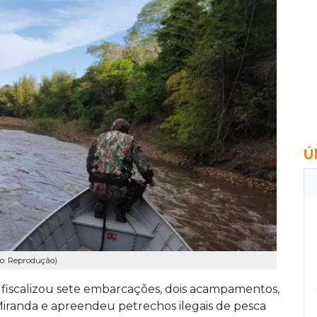
Ú
to: Reprodução)
m fiscalizou sete embarcações, dois acampamentos,
Miranda e apreendeu petrechos ilegais de pesca