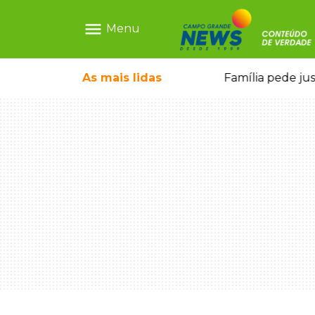
menu
Menu
o pai e morre a caminho do hospital
As mais
lidas
Família pede ju