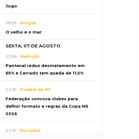
Jogo
06:55
Artigos
O velho e o mar
SEXTA, 07 DE AGOSTO
23:54
Redução
Pantanal reduz desmatamento em
65% e Cerrado tem queda de 11,5%
23:35
Futebol de MS
Federação convoca clubes para
definir formato e regras da Copa MS
2026
23:16
Dourados