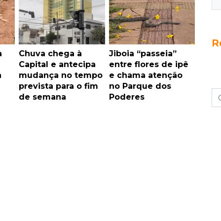
R
a
Chuva chega à
Jiboia “passeia”
Capital e antecipa
entre flores de ipê
a
mudança no tempo
e chama atenção
prevista para o fim
no Parque dos
de semana
Poderes