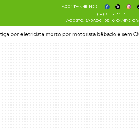
ACOMPANHE-NOS
(67) 99669-9563
AGOSTO, SÁBADO
08
CAMPO GR
stiça por eletricista morto por motorista bêbado e sem 