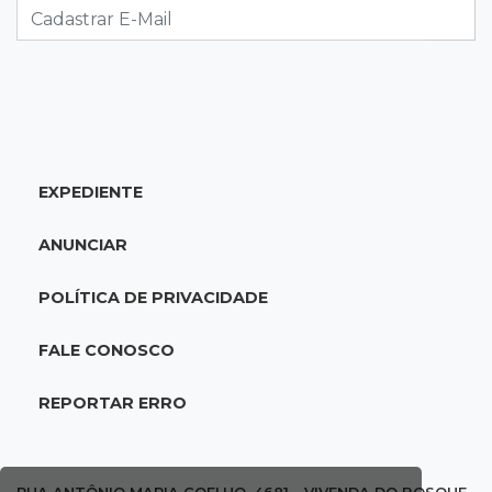
Punição de agressores de mulheres precisar
ser mais severa para 52% dos leitores
09:47
Automóvel roubado
Carro atravessa avenida, destrói garagem e é
abandonado após acidente
EXPEDIENTE
09:34
3ª morte em 24 horas
ANUNCIAR
Pedestre morre atropelado durante a
madrugada no Monte Castelo
POLÍTICA DE PRIVACIDADE
09:24
Em Alagoas
FALE CONOSCO
Atletas de MS intensificam preparação para
disputa do Brasileiro de Kung Fu
REPORTAR ERRO
09:17
Jardim Manaíra
Idoso em bicicleta é atropelado por