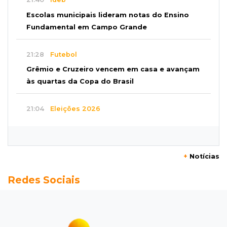
Escolas municipais lideram notas do Ensino
Fundamental em Campo Grande
21:28
Futebol
Grêmio e Cruzeiro vencem em casa e avançam
às quartas da Copa do Brasil
21:04
Eleições 2026
Convenção oficializa Catan como candidato
do Novo ao governo de MS
+
Notícias
20:41
Sorte
Redes Sociais
Veja as dezenas de hoje na Dupla Sena,
Lotomania, Super Sete e mais
20:20
Aviso inusitado