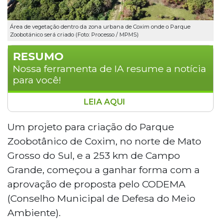
Área de vegetação dentro da zona urbana de Coxim onde o Parque
Zoobotánico será criado (Foto: Processo / MPMS)
RESUMO
Nossa ferramenta de IA resume a notícia
para você!
LEIA AQUI
O Conselho Municipal de Defesa do Meio
Ambiente aprovou a criação do Parque
Um projeto para criação do Parque
Zoobotânico de Coxim, no norte de Mato
Zoobotânico de Coxim, no norte de Mato
Grosso do Sul. O projeto visa transformar
Grosso do Sul, e a 253 km de Campo
uma antiga unidade de conservação em
Grande, começou a ganhar forma com a
área de lazer e preservação, combatendo
aprovação de proposta pelo CODEMA
históricos de desmatamento, poluição e
ocupação irregular no local. Com apoio do
(Conselho Municipal de Defesa do Meio
Ministério Público, a iniciativa busca agora
Ambiente).
recursos para o projeto executivo e