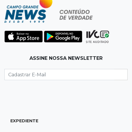
Com 11 gatos, morador pede fim do abandono
dos pets em frente de casa
20:03
Justiça
Ex-PM deixa prisão para tratamento médico 5
meses após ser capturado
19:41
Feminicídio
ASSINE NOSSA NEWSLETTER
Júri condena a 25 anos homem que atropelou
esposa em frente aos filhos
19:20
Selic
Banco Central reduz juros para 14% ao ano em
4º corte consecutivo
EXPEDIENTE
19:05
Pregão
Dólar comercial fecha cotado a R$ 5,12 com