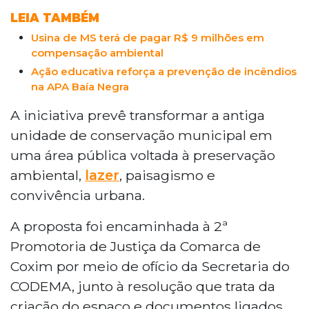
investimentos governamentais para
LEIA TAMBÉM
recuperar a qualidade ambiental e a
Usina de MS terá de pagar R$ 9 milhões em
segurança da região.
compensação ambiental
Ação educativa reforça a prevenção de incêndios
na APA Baía Negra
A iniciativa prevê transformar a antiga
unidade de conservação municipal em
uma área pública voltada à preservação
ambiental,
lazer
, paisagismo e
convivência urbana.
A proposta foi encaminhada à 2ª
Promotoria de Justiça da Comarca de
Coxim por meio de ofício da Secretaria do
CODEMA, junto à resolução que trata da
criação do espaço e documentos ligados