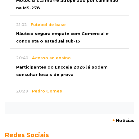
Motociclista morre atropelado por caminhão
na MS-278
21:02
Futebol de base
Náutico segura empate com Comercial e
conquista o estadual sub-13
20:40
Acesso ao ensino
Participantes do Encceja 2026 já podem
consultar locais de prova
20:29
Pedro Gomes
Jovem morre baleado e suspeita envolve
disputa entre facções rivais
+
Notícias
20:01
Futebol feminino
Redes Sociais
Pantanal treina em Goiânia antes de jogo que