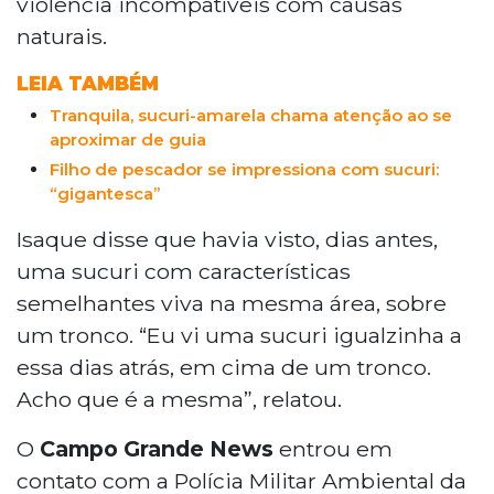
violência incompatíveis com causas
registrou a cena, que indica uso de facão. A
naturais.
Polícia Militar Ambiental não se manifestou.
Matar animais silvestres é crime no Brasil.
LEIA TAMBÉM
Tranquila, sucuri-amarela chama atenção ao se
aproximar de guia
Filho de pescador se impressiona com sucuri:
“gigantesca”
Isaque disse que havia visto, dias antes,
uma sucuri com características
semelhantes viva na mesma área, sobre
um tronco. “Eu vi uma sucuri igualzinha a
essa dias atrás, em cima de um tronco.
Acho que é a mesma”, relatou.
O
Campo Grande News
entrou em
contato com a Polícia Militar Ambiental da