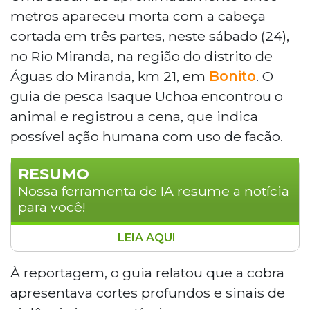
metros apareceu morta com a cabeça
cortada em três partes, neste sábado (24),
no Rio Miranda, na região do distrito de
Águas do Miranda, km 21, em
Bonito
. O
guia de pesca Isaque Uchoa encontrou o
animal e registrou a cena, que indica
possível ação humana com uso de facão.
RESUMO
Nossa ferramenta de IA resume a notícia
para você!
LEIA AQUI
Uma sucuri de aproximadamente cinco metros
foi encontrada morta com a cabeça cortada
À reportagem, o guia relatou que a cobra
em três partes no Rio Miranda, em Bonito, no
apresentava cortes profundos e sinais de
sábado (24). O guia de pesca Isaque Uchoa