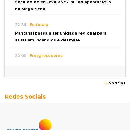
Sortudo de MS leva R$ 52 mil ao apostar R$ 5
na Mega-Sena
22:29
Estrutura
Pantanal passa a ter unidade regional para
atuar em incêndios e desmate
22:00
Emagrecedores
MS lidera procura digital por canetas
paraguaias sem registro
+
Notícias
21:41
Nova Alvorada do Sul
Redes Sociais
Granizo danifica telhados e plantações
durante temporal no interior
21:22
Agregado
Inter perde para o Corinthians mas avança às