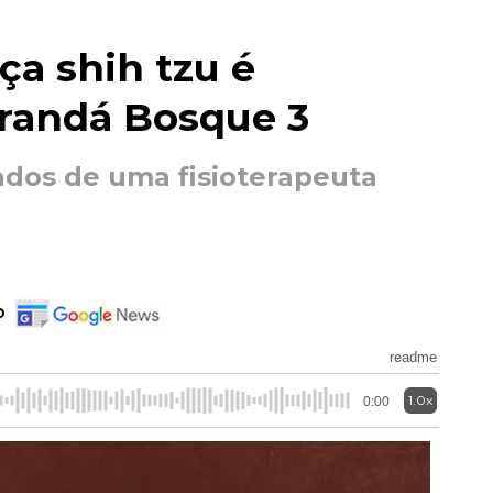
ça shih tzu é
randá Bosque 3
ados de uma fisioterapeuta
o
readme
1.0x
0:00