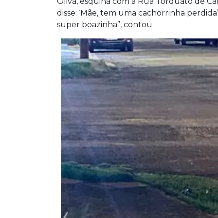
Oliva, esquina com a Rua Torquato de Cami
disse: ‘Mãe, tem uma cachorrinha perdida’
super boazinha”, contou.