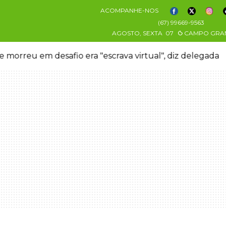
ACOMPANHE-NOS
(67) 99669-9563
AGOSTO, SEXTA
07
CAMPO GRA
virtual", diz delegada
Morre aos 58 anos Luis P