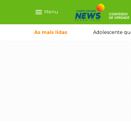
menu
Menu
Adolescente que morreu em desafio era "escrava 
As mais
lidas