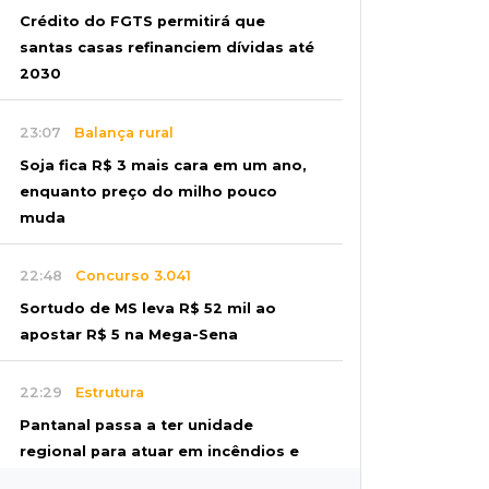
Crédito do FGTS permitirá que
santas casas refinanciem dívidas até
2030
23:07
Balança rural
Soja fica R$ 3 mais cara em um ano,
enquanto preço do milho pouco
muda
22:48
Concurso 3.041
Sortudo de MS leva R$ 52 mil ao
apostar R$ 5 na Mega-Sena
22:29
Estrutura
Pantanal passa a ter unidade
regional para atuar em incêndios e
desmate