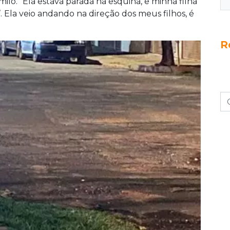
lo. “Ela estava parada na esquina, e minha filha
. Ela veio andando na direção dos meus filhos, é
R