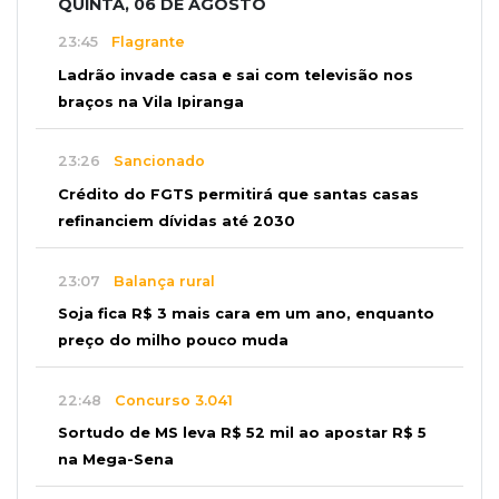
QUINTA, 06 DE AGOSTO
23:45
Flagrante
Ladrão invade casa e sai com televisão nos
braços na Vila Ipiranga
23:26
Sancionado
Crédito do FGTS permitirá que santas casas
refinanciem dívidas até 2030
23:07
Balança rural
Soja fica R$ 3 mais cara em um ano, enquanto
preço do milho pouco muda
22:48
Concurso 3.041
Sortudo de MS leva R$ 52 mil ao apostar R$ 5
na Mega-Sena