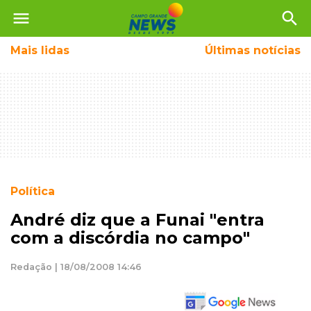
menu
search
Mais
lidas
Últimas notícias
Política
André diz que a Funai "entra
com a discórdia no campo"
Redação | 18/08/2008 14:46