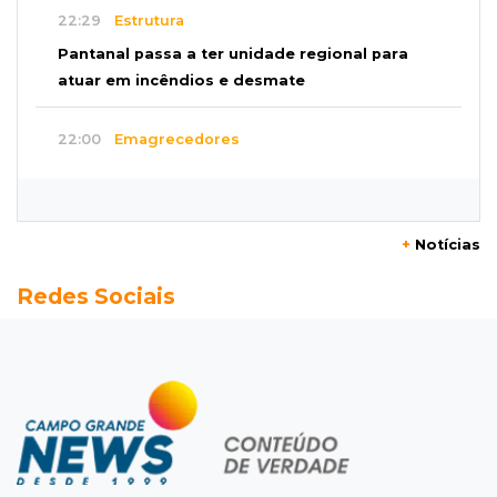
22:29
Estrutura
Pantanal passa a ter unidade regional para
atuar em incêndios e desmate
22:00
Emagrecedores
MS lidera procura digital por canetas
paraguaias sem registro
+
Notícias
21:41
Nova Alvorada do Sul
Redes Sociais
Granizo danifica telhados e plantações
durante temporal no interior
21:22
Agregado
Inter perde para o Corinthians mas avança às
quartas da Copa do Brasil
21:03
Futebol