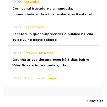
10:09
Corumbá
Com canal travado e via inundada,
comunidade volta a ficar isolada no Pantanal
09:53
Transborda
Espetáculo quer surpreender o público na Rua
14 de Julho neste sábado
09:46
Procura-se a Mel
Gatinha arisca desapareceu há 3 dias bairro
Vilas Boas e tutora pede ajuda
09:33
Tráfico na fronteira
Juiz decreta preventiva de pai e filho flagrados
com 420 quilos de cocaína
+
Notícias
09:23
Dominguinho