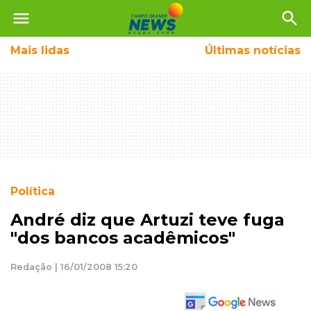
menu
search
Mais
lidas
Últimas notícias
Política
André diz que Artuzi teve fuga
"dos bancos acadêmicos"
Redação | 16/01/2008 15:20