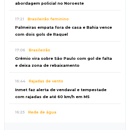
abordagem policial no Noroeste
17:21
Brasileirão feminino
Palmeiras empata fora de casa e Bahia vence
com dois gols de Raquel
17:06
Brasileirão
Grêmio vira sobre São Paulo com gol de falta
e deixa zona de rebaixamento
16:44
Rajadas de vento
Inmet faz alerta de vendaval e tempestade
com rajadas de até 60 km/h em MS
16:25
Rede de água
Juiz obriga condomínio da Capital a fazer
ligação de água na rede pública