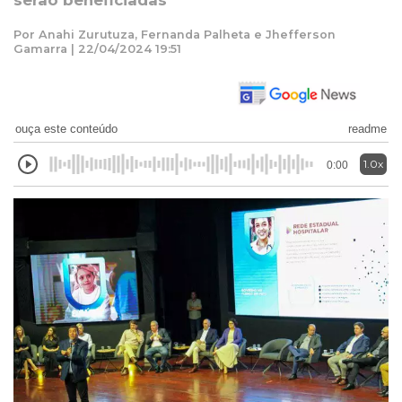
serão beneficiadas
Por Anahi Zurutuza, Fernanda Palheta e Jhefferson
Gamarra | 22/04/2024 19:51
ouça este conteúdo
readme
1.0x
0:00