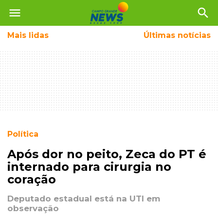
menu
search
Mais
lidas
Últimas notícias
Política
Após dor no peito, Zeca do PT é
internado para cirurgia no
coração
Deputado estadual está na UTI em
observação