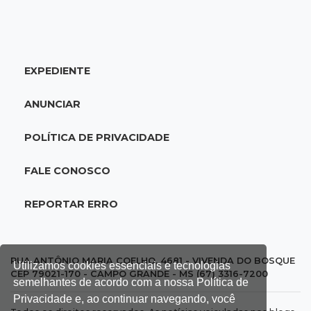
Veja as dezenas de hoje na Mega-Sena, Quina,
Timemania e mais
EXPEDIENTE
20:06
Balcão de empregos
Semana termina com 913 vagas de trabalho
ANUNCIAR
abertas em 114 funções
POLÍTICA DE PRIVACIDADE
19:47
Festival do Sobá
Em visita à Feira Central, Riedel volta a
FALE CONOSCO
prometer apoio para revitalização
REPORTAR ERRO
19:28
Contravenção penal
STF suspende julgamento que pode definir
futuro do jogo do bicho no País
RUA ANTÔNIO MARIA COELHO, 4681 - VIVENDA DO BOSQUE
Utilizamos cookies essenciais e tecnologias
CEP 79021-170 - CAMPO GRANDE - MS (67) 3316-7200
semelhantes de acordo com a nossa Política de
19:09
Cotação
Privacidade e, ao continuar navegando, você