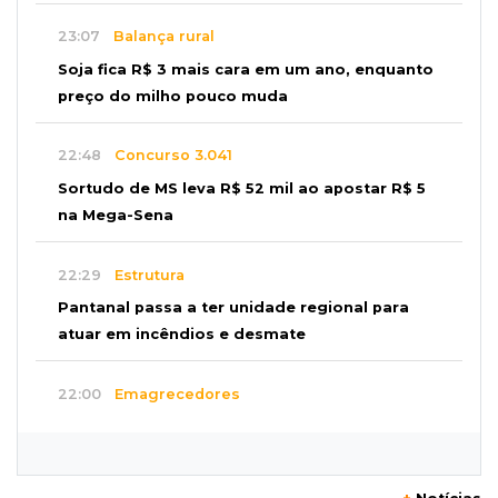
23:07
Balança rural
Soja fica R$ 3 mais cara em um ano, enquanto
preço do milho pouco muda
22:48
Concurso 3.041
Sortudo de MS leva R$ 52 mil ao apostar R$ 5
na Mega-Sena
22:29
Estrutura
Pantanal passa a ter unidade regional para
atuar em incêndios e desmate
22:00
Emagrecedores
MS lidera procura digital por canetas
paraguaias sem registro